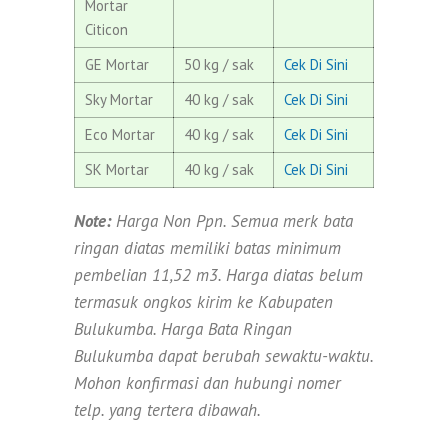
Mortar
Citicon
GE Mortar
50 kg / sak
Cek Di Sini
Sky Mortar
40 kg / sak
Cek Di Sini
Eco Mortar
40 kg / sak
Cek Di Sini
SK Mortar
40 kg / sak
Cek Di Sini
Note:
Harga Non Ppn. Semua merk bata
ringan diatas memiliki batas minimum
pembelian 11,52 m3. Harga diatas belum
termasuk ongkos kirim ke Kabupaten
Bulukumba. Harga Bata Ringan
Bulukumba dapat berubah sewaktu-waktu.
Mohon konfirmasi dan hubungi nomer
telp. yang tertera dibawah.