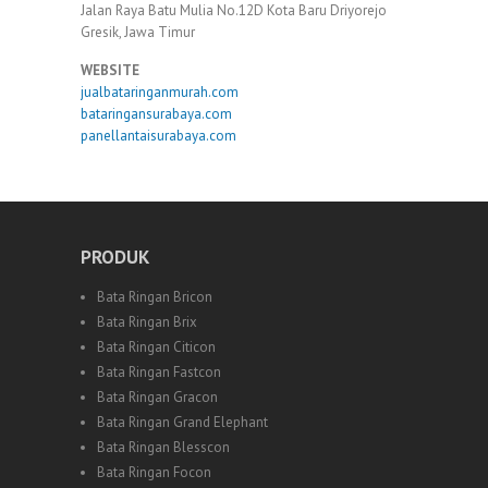
Jalan Raya Batu Mulia No.12D Kota Baru Driyorejo
Gresik, Jawa Timur
WEBSITE
jualbataringanmurah.com
bataringansurabaya.com
panellantaisurabaya.com
PRODUK
Bata Ringan Bricon
Bata Ringan Brix
Bata Ringan Citicon
Bata Ringan Fastcon
Bata Ringan Gracon
Bata Ringan Grand Elephant
Bata Ringan Blesscon
Bata Ringan Focon