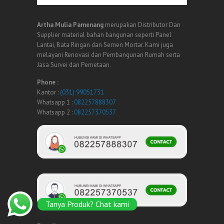
Artha Mulia Pamenang
merupakan Distributor Dan
Supplier material bahan bangunan seperti Panel
Lantai, Bata Ringan dan Semen Mortar. Kami juga
melayani Renovasi dan Pembangunan Rumah serta
Jasa Survei dan Pemetaan.
Phone :
Kantor :
(031) 99051731
Whatsapp 1 :
082257888307
Whatsapp 2 :
082257370537
Tanya Produk? Chat kami