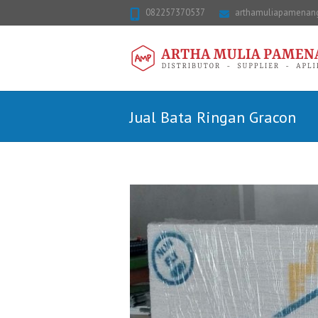
082257370537
arthamuliapamena
Jual Bata Ringan Gracon