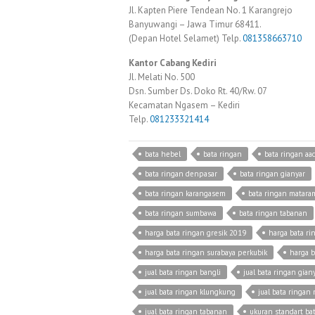
Jl. Kapten Piere Tendean No. 1 Karangrejo
Banyuwangi – Jawa Timur 68411.
(Depan Hotel Selamet) Telp.
081358663710
Kantor Cabang Kediri
Jl. Melati No. 500
Dsn. Sumber Ds. Doko Rt. 40/Rw. 07
Kecamatan Ngasem – Kediri
Telp.
081233321414
bata hebel
bata ringan
bata ringan aac
bata ringan denpasar
bata ringan gianyar
bata ringan karangasem
bata ringan matara
bata ringan sumbawa
bata ringan tabanan
harga bata ringan gresik 2019
harga bata r
harga bata ringan surabaya perkubik
harga b
jual bata ringan bangli
jual bata ringan gian
jual bata ringan klungkung
jual bata ringan
jual bata ringan tabanan
ukuran standart ba