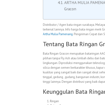
ARTHA MULIA PAMENANG.
Gracon
Distributor / Agen bata ringan surabaya. Mela
terkenal lainnya. Info harga bata ringan merk
Artha Mulia Pamenang
. Pengiriman Cepat dan 
Tentang Bata Ringan G
Bata Ringan Gracon merupakan bataringan AAC p
pilihan tanpa Fly Ash atau limbah debu dari b
lingkungan. Diproduksi menggunakan teknologi
silica dengan semen berkarakter khusus, kapur
kualitas yang sangat baik dan sangat ideal se
tinggal, gedung , gudang, bangunan industri, ko
tinggi lainnya. Dengan distribusi yang baik dap
Keunggulan Bata Ringa
Ringan