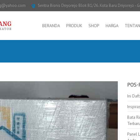
ng@yahoo.com
Sentra Bisnis Driyorejo Blok B1/26. Kota Baru Driyorejo - G
BERANDA
PRODUK
SHOP
HARGA
TENTAN
POS-
Ini Daf
Inspir
Bata Ri
Terbar
Panel 