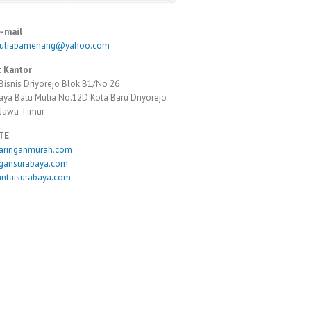
e-mail
muliapamenang@yahoo.com
 Kantor
Bisnis Driyorejo Blok B1/No 26
Raya Batu Mulia No.12D Kota Baru Driyorejo
 Jawa Timur
TE
taringanmurah.com
ngansurabaya.com
antaisurabaya.com