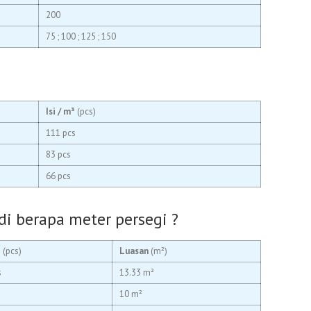
200
75 ; 100 ; 125 ; 150
Isi / m³
(pcs)
111 pcs
83 pcs
66 pcs
di berapa meter persegi ?
³
(pcs)
Luasan
(m²)
s
13.33 m²
10 m²