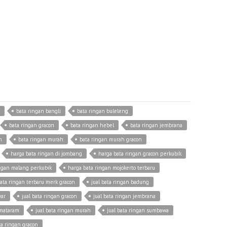
bata ringan bangli
bata ringan buleleng
bata ringan gracon
bata ringan hebel
bata ringan jembrana
m
bata ringan murah
bata ringan murah gracon
harga bata ringan di jombang
harga bata ringan gracon perkubik
ingan malang perkubik
harga bata ringan mojokerto terbaru
ata ringan terbaru merk gracon
jual bata ringan badung
yar
jual bata ringan gracon
jual bata ringan jembrana
 mataram
jual bata ringan murah
jual bata ringan sumbawa
ta ringan gracon