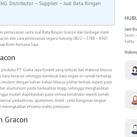
 Distributor – Supplier – Jual Bata Ringan
HUBU
Jam B
yani pemesanan serta Jual Bata Ringan Gracon dan berbagai merk
Senin –
 Gracon dan cara pemesanan segera hubungi 0822 – 5788 – 8307
Sabtu :
Siap Kirim Kemana Saja.
Hubun
racon
roduksi PT. Graha Jaya Konkrit yang terbuat dari material khusus
atu bara beracun sehingga membuat bata ringan ini ramah terhadap
 modern dengan bahan-bahan khusus pilihan terbaik seperti pasir
 dan alumunium pasta berkualitas tinggi, sehingga menghasilkan
hingga mudah diaplikasikan pada semua konstruksi seperti rumah
mersial perkantoran, apartemen, Hotel , serta bangunan tingkat
at meningkatkan efisiensi waktu pekerjaan.
n Gracon