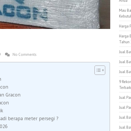
Anda
Mau Ba
Kebutu
Harga P
Harga B
Tahun 
Jual B
9
No Comments
Jual Ba
Jual B
n
9 Reko
acon
Terbai
gan Gracon
Jual Pa
acon
Jual Pa
ik
Jual B
jadi berapa meter persegi ?
2026
Jual Ba