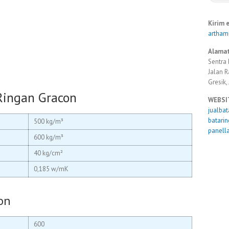
Kirim 
artha
Alamat
Sentra 
Jalan 
Gresik,
 Ringan Gracon
WEBSI
jualba
batari
500 kg/m³
panell
600 kg/m³
40 kg/cm²
0,185 w/mK
on
600