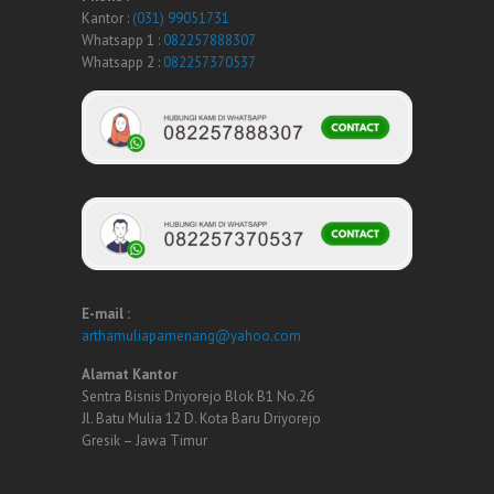
Kantor :
(031) 99051731
Whatsapp 1 :
082257888307
Whatsapp 2 :
082257370537
E-mail :
arthamuliapamenang@yahoo.com
Alamat Kantor
Sentra Bisnis Driyorejo Blok B1 No.26
Jl. Batu Mulia 12 D. Kota Baru Driyorejo
Gresik – Jawa Timur