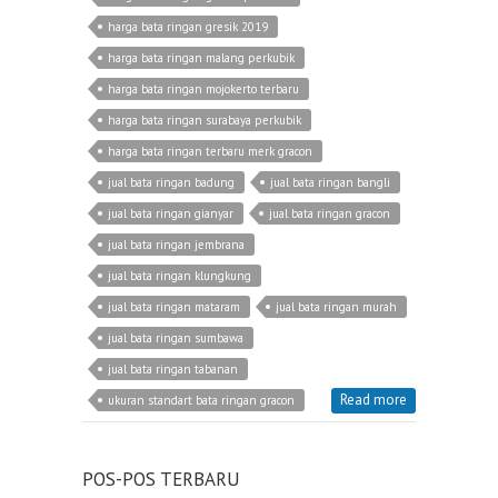
harga bata ringan gresik 2019
harga bata ringan malang perkubik
harga bata ringan mojokerto terbaru
harga bata ringan surabaya perkubik
harga bata ringan terbaru merk gracon
jual bata ringan badung
jual bata ringan bangli
jual bata ringan gianyar
jual bata ringan gracon
jual bata ringan jembrana
jual bata ringan klungkung
jual bata ringan mataram
jual bata ringan murah
jual bata ringan sumbawa
jual bata ringan tabanan
Read more
ukuran standart bata ringan gracon
POS-POS TERBARU