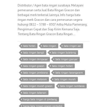
Distributor / Agen bata ringan surabaya. Melayani
pemesanan serta Jual Bata Ringan Gracon dan
berbagai merk terkenal lainnya. Info harga bata
ringan merk Gracon dan cara pemesanan segera
hubungi 0822 – 5788 – 8307 Artha Mulia Pamenang.
Pengiriman Cepat dan Siap Kirim Kemana Saja.
Tentang Bata Ringan Gracon Bata Ringan…
bata hebel
bata ringan
bata ringan aac
bata ringan bangli
bata ringan buleleng
bata ringan denpasar
bata ringan gianyar
bata ringan gracon
bata ringan hebel
bata ringan jembrana
bata ringan karangasem
bata ringan mataram
bata ringan murah
bata ringan murah gracon
bata ringan sumbawa
bata ringan tabanan
harga bata ringan di jombang
harga bata ringan gracon perkubik