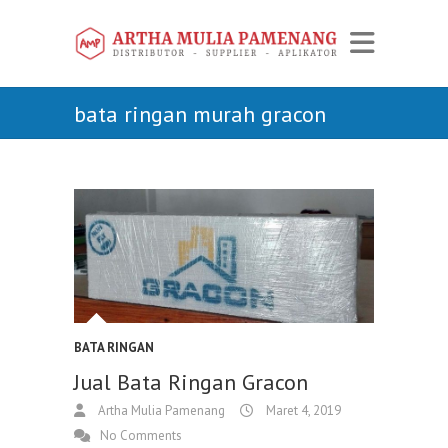
bata ringan murah gracon
BATA RINGAN
Jual Bata Ringan Gracon
Artha Mulia Pamenang
Maret 4, 2019
No Comments