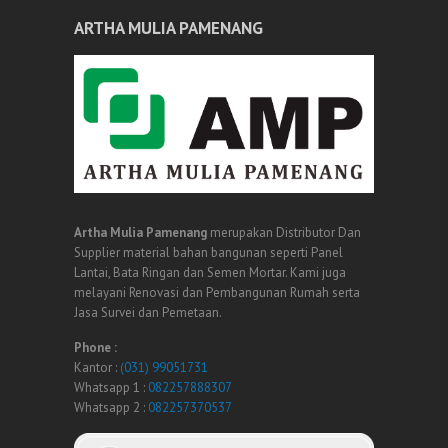
ARTHA MULIA PAMENANG
Artha Mulia Pamenang
merupakan Distributor Dan
Supplier material bahan bangunan seperti Panel
Lantai, Bata Ringan dan Semen Mortar. Kami juga
melayani Renovasi dan Pembangunan Rumah serta
Jasa Survei dan Pemetaan.
Phone :
Kantor :
(031) 99051731
Whatsapp 1 :
082257888307
Whatsapp 2 :
082257370537