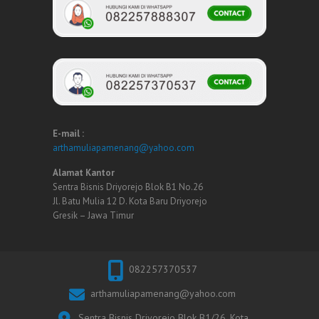
E-mail :
arthamuliapamenang@yahoo.com
Alamat Kantor
Sentra Bisnis Driyorejo Blok B1 No.26
Jl. Batu Mulia 12 D. Kota Baru Driyorejo
Gresik – Jawa Timur
082257370537
arthamuliapamenang@yahoo.com
Sentra Bisnis Driyorejo Blok B1/26. Kota