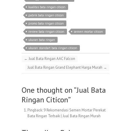
kualitas bata ringan citicon
pabrik bata ringan citicon
promo bata ringan citicon
review bata ringan citicon
semen mortar citicon
ukuran bata ringan
ukuran standart bata ringan citicon
←
Jual Bata Ringan AAC Falcon
Jual Bata Ringan Grand Elephant Harga Murah
→
One thought on “
Jual Bata
Ringan Citicon
”
Pingback:
9 Rekomendasi Semen Mortar Perekat
Bata Ringan Terbaik | Jual Bata Ringan Murah