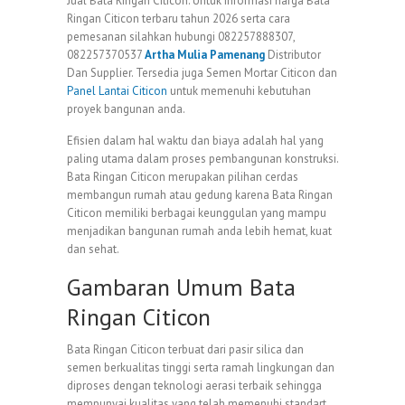
Jual Bata Ringan Citicon. Untuk informasi harga Bata
Ringan Citicon terbaru tahun 2026 serta cara
pemesanan silahkan hubungi 082257888307,
082257370537
Artha Mulia Pamenang
Distributor
Dan Supplier. Tersedia juga Semen Mortar Citicon dan
Panel Lantai Citicon
untuk memenuhi kebutuhan
proyek bangunan anda.
Efisien dalam hal waktu dan biaya adalah hal yang
paling utama dalam proses pembangunan konstruksi.
Bata Ringan Citicon merupakan pilihan cerdas
membangun rumah atau gedung karena Bata Ringan
Citicon memiliki berbagai keunggulan yang mampu
menjadikan bangunan rumah anda lebih hemat, kuat
dan sehat.
Gambaran Umum Bata
Ringan Citicon
Bata Ringan Citicon terbuat dari pasir silica dan
semen berkualitas tinggi serta ramah lingkungan dan
diproses dengan teknologi aerasi terbaik sehingga
mempunyai kualitas yang telah memenuhi standart