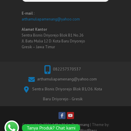
E-mail :
arthamuliapamenang@yahoo.com
Alamat Kantor
Sentra Bisnis Driyorejo Blok B1 No.26
Jl. Batu Mulia 12 D. Kota Baru Driyorejo
Gresik – Jawa Timur
082257370537
arthamuliapamenang@yahoo.com
Sentra Bisnis Driyorejo Blok B1/26. Kota
Baru Driyorejo - Gresik
Copyright © 2026
Artha Mulia Pamenang
| Theme by:
Tanya Produk? Chat kami
Theme Horse
| Powered by:
WordPress