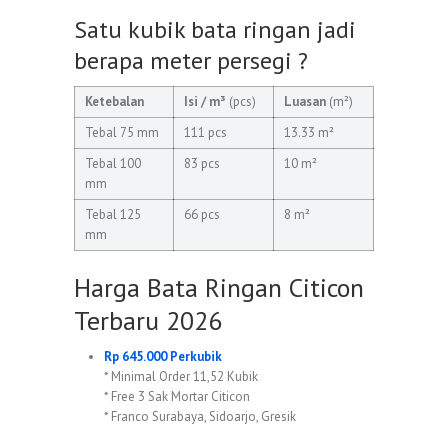
Satu kubik bata ringan jadi
berapa meter persegi ?
Ketebalan
Isi / m³
(pcs)
Luasan
(m²)
Tebal 75 mm
111 pcs
13.33 m²
Tebal 100
83 pcs
10 m²
mm
Tebal 125
66 pcs
8 m²
mm
Harga Bata Ringan Citicon
Terbaru 2026
Rp 645.000 Perkubik
* Minimal Order 11,52 Kubik
* Free 3 Sak Mortar Citicon
* Franco Surabaya, Sidoarjo, Gresik