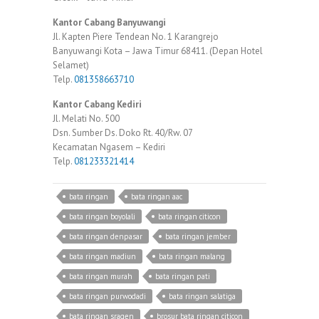
Kantor Cabang Banyuwangi
Jl. Kapten Piere Tendean No. 1 Karangrejo
Banyuwangi Kota – Jawa Timur 68411. (Depan Hotel
Selamet)
Telp.
081358663710
Kantor Cabang Kediri
Jl. Melati No. 500
Dsn. Sumber Ds. Doko Rt. 40/Rw. 07
Kecamatan Ngasem – Kediri
Telp.
081233321414
bata ringan
bata ringan aac
bata ringan boyolali
bata ringan citicon
bata ringan denpasar
bata ringan jember
bata ringan madiun
bata ringan malang
bata ringan murah
bata ringan pati
bata ringan purwodadi
bata ringan salatiga
bata ringan sragen
brosur bata ringan citicon