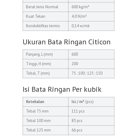
Berat Jenis Normal
600 kg/m³
Kuat Tekan
4,0 N/m²
Konduktifitas termis
0,14 w/mk
Ukuran Bata Ringan Citicon
Panjang, L (mm)
600
Tinggi, H (mm)
200
Tebal, T (mm)
75 ; 100 ; 125 ; 150
Isi Bata Ringan Per kubik
Ketebalan
Isi / m³
(pcs)
Tebal 75 mm
111 pcs
Tebal 100 mm
83 pcs
Tebal 125 mm
66 pcs