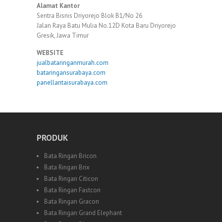
Alamat Kantor
Sentra Bisnis Driyorejo Blok B1/No 26
Jalan Raya Batu Mulia No.12D Kota Baru Driyorejo
Gresik, Jawa Timur
WEBSITE
jualbataringanmurah.com
bataringansurabaya.com
panellantaisurabaya.com
PRODUK
Bata Ringan Bricon
Bata Ringan Brix
Bata Ringan Citicon
Bata Ringan Fastcon
Bata Ringan Gracon
Bata Ringan Grand Elephant