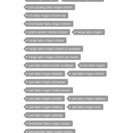
cara pasang bata ringan citicon
ciri bata ringan citicon asli
distributor bata ringan citicon
gratis semen mortar citicon
harga bata ringan
harga bata ringan citicon
harga bata ringan citicon di surabaya
harga bata ringan citicon per kubik
jual bata hebel murah surabaya
Jual bata ringan
jual bata ringan boyolali
jual bata ringan citicon
jual bata ringan denpasar
jual bata ringan hebel murah
jual bata ringan jember
jual bata ringan madiun
jual bata ringan malang
jual bata ringan pati
jual bata ringan salatiga
kelebihan bata ringan citicon
keunggulan bata ringan citicon