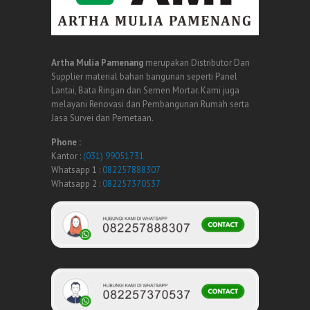
Artha Mulia Pamenang
merupakan Distributor Dan
Supplier material bahan bangunan seperti Panel
Lantai, Bata Ringan dan Semen Mortar. Kami juga
melayani Renovasi dan Pembangunan Rumah serta
Jasa Survei dan Pemetaan.
Phone :
Kantor :
(031) 99051731
Whatsapp 1 :
082257888307
Whatsapp 2 :
082257370537