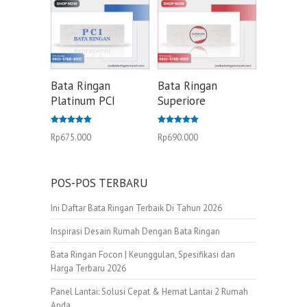
Bata Ringan
Bata Ringan
Platinum PCI
Superiore
Dinilai
Dinilai
Rp
675.000
Rp
690.000
5.00
5.00
dari 5
dari 5
POS-POS TERBARU
Ini Daftar Bata Ringan Terbaik Di Tahun 2026
Inspirasi Desain Rumah Dengan Bata Ringan
Bata Ringan Focon | Keunggulan, Spesifikasi dan
Harga Terbaru 2026
Panel Lantai: Solusi Cepat & Hemat Lantai 2 Rumah
Anda