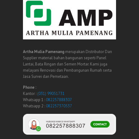
Artha Mulia Pamenang
merupakan Distributor Dan
Supplier material bahan bangunan seperti Panel
Lantai, Bata Ringan dan Semen Mortar. Kami juga
melayani Renovasi dan Pembangunan Rumah serta
Jasa Survei dan Pemetaan.
Phone :
Kantor :
(031) 99051731
Whatsapp 1 :
082257888307
Whatsapp 2 :
082257370537