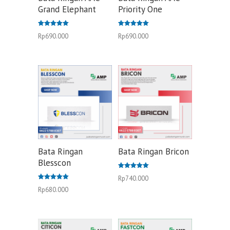
Grand Elephant
Priority One
Dinilai
Dinilai
Rp
690.000
Rp
690.000
5.00
5.00
dari 5
dari 5
Bata Ringan
Bata Ringan Bricon
Blesscon
Dinilai
Rp
740.000
5.00
Dinilai
dari 5
Rp
680.000
5.00
dari 5