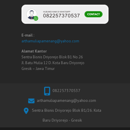
E-mail :
arthamuliapamenang@yahoo.com
Alamat Kantor
Sentra Bisnis Driyorejo Blok B1 No.26
Jl. Batu Mulia 12 D. Kota Baru Driyorejo
Gresik – Jawa Timur
082257370537
arthamuliapamenang@yahoo.com
Sentra Bisnis Driyorejo Blok B1/26. Kota
Baru Driyorejo - Gresik