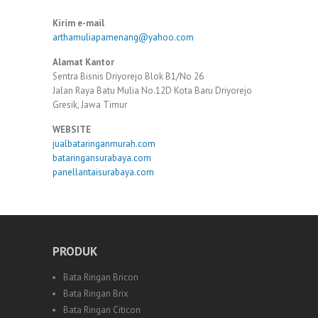
Kirim e-mail
arthamuliapamenang@yahoo.com
Alamat Kantor
Sentra Bisnis Driyorejo Blok B1/No 26
Jalan Raya Batu Mulia No.12D Kota Baru Driyorejo
Gresik, Jawa Timur
WEBSITE
jualbataringanmurah.com
bataringansurabaya.com
panellantaisurabaya.com
PRODUK
Bata Ringan Bricon
Bata Ringan Brix
Bata Ringan Citicon