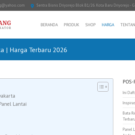
ng@yahoo.com
Sentra Bisnis Driyorejo Blok B1/26. Kota Baru Driyorejo - G
BERANDA
PRODUK
SHOP
HARGA
TENTAN
ta | Harga Terbaru 2026
POS-
Ini Daf
yakarta
Inspir
Panel Lantai
Bata Ri
Terbar
Panel 