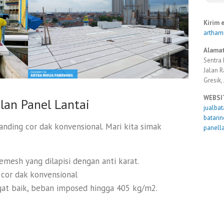
Kirim 
artha
Alamat
Sentra 
Jalan 
Gresik,
WEBSI
an Panel Lantai
jualba
batari
nding cor dak konvensional. Mari kita simak
panell
mesh yang dilapisi dengan anti karat.
a cor dak konvensional
gat baik, beban imposed hingga 405 kg/m2.