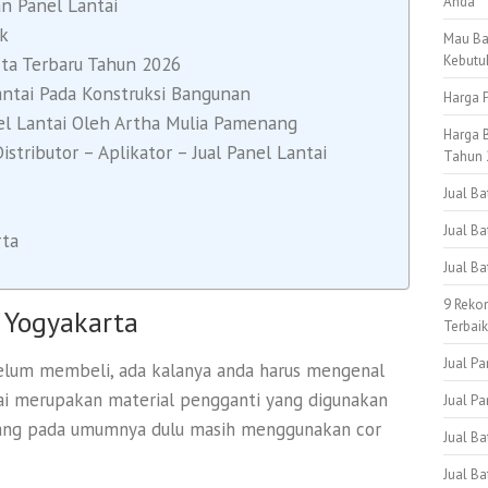
Anda
an Panel Lantai
ik
Mau Ba
Kebutu
rta Terbaru Tahun 2026
ntai Pada Konstruksi Bangunan
Harga P
l Lantai Oleh Artha Mulia Pamenang
Harga B
ributor – Aplikator – Jual Panel Lantai
Tahun 
Jual B
Jual Ba
rta
Jual B
9 Reko
h Yogyakarta
Terbai
Jual Pa
lum membeli, ada kalanya anda harus mengenal
ntai merupakan material pengganti yang digunakan
Jual Pa
yang pada umumnya dulu masih menggunakan cor
Jual B
Jual Ba