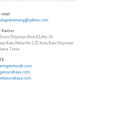
e-mail
muliapamenang@yahoo.com
 Kantor
Bisnis Driyorejo Blok B1/No 26
Raya Batu Mulia No.12D Kota Baru Driyorejo
 Jawa Timur
TE
taringanmurah.com
ngansurabaya.com
antaisurabaya.com