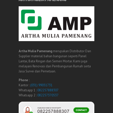
Artha Mulia Pamenang
merupakan Distributor Dan
Supplier material bahan bangunan seperti Panel
Lantai, Bata Ringan dan Semen Mortar. Kami juga
melayani Renovasi dan Pembangunan Rumah serta
Jasa Survei dan Pemetaan.
Phone :
Kantor :
(031) 99051731
Whatsapp 1 :
082257888307
Whatsapp 2 :
082257370537