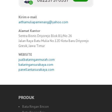
Kirim e-mail
arthamuliapamenang@yahoo.com
Alamat Kantor
Sentra Bisnis Driyorejo Blok B1/No 26
Jalan Raya Batu Mulia No.12D Kota Baru Driyorejo
Gresik, Jawa Timur
WEBSITE
jualbataringanmurah.com
bataringansurabaya.com
panellantaisurabaya.com
PRODUK
Bata Ringan Bricon