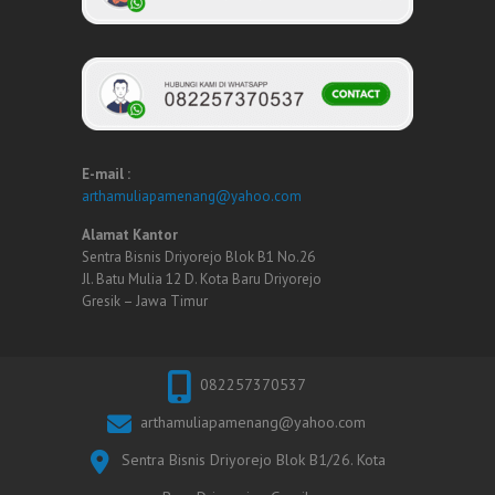
E-mail :
arthamuliapamenang@yahoo.com
Alamat Kantor
Sentra Bisnis Driyorejo Blok B1 No.26
Jl. Batu Mulia 12 D. Kota Baru Driyorejo
Gresik – Jawa Timur
082257370537
arthamuliapamenang@yahoo.com
Sentra Bisnis Driyorejo Blok B1/26. Kota