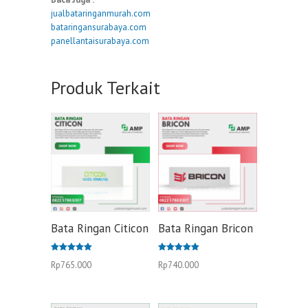
jualbataringanmurah.com
bataringansurabaya.com
panellantaisurabaya.com
Produk Terkait
Bata Ringan Citicon
Bata Ringan Bricon
Dinilai
Dinilai
Rp
765.000
Rp
740.000
5.00
5.00
dari 5
dari 5