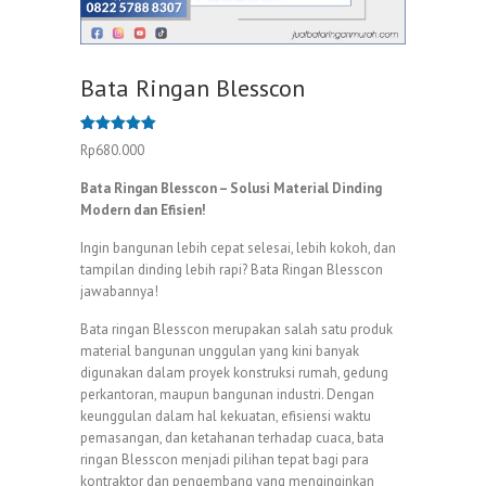
Bata Ringan Blesscon
Peringkat
1
Rp
680.000
5.00
dari 5
berdasarka
n
penilaian
Bata Ringan Blesscon – Solusi Material Dinding
pelanggan
Modern dan Efisien!
Ingin bangunan lebih cepat selesai, lebih kokoh, dan
tampilan dinding lebih rapi? Bata Ringan Blesscon
jawabannya!
Bata ringan Blesscon merupakan salah satu produk
material bangunan unggulan yang kini banyak
digunakan dalam proyek konstruksi rumah, gedung
perkantoran, maupun bangunan industri. Dengan
keunggulan dalam hal kekuatan, efisiensi waktu
pemasangan, dan ketahanan terhadap cuaca, bata
ringan Blesscon menjadi pilihan tepat bagi para
kontraktor dan pengembang yang menginginkan