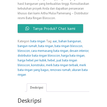
hasil bangunan yang berkualitas tinggi. Konsultasikan
kebutuhan proyek Anda dan dapatkan penawaran
khusus dari kami Artha Mulia Pamenang – Distributor
resmi Bata Ringan Blesscon.
Tanya Produk? Chat kami
Kategori:
bata ringan
Tag:
aac
,
bahan bangunan
,
bangun rumah
,
bata ringan
,
bata ringan blesscon
,
blesscon
,
cara memasang bata ringan
,
desain interior
,
distributor bata ringan blesscon
,
harga bata ringan
,
harga hebel per kubik
,
hebel
,
jual bata ringan
blesscon
,
konstruksi
,
merk bata ringan terbaik
,
merk
bata ringan yang bagus
,
renovasi rumah
,
ukuran bata
ringan
Deskripsi
Deskripsi