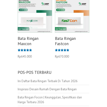
Bata Ringan
Bata Ringan
Maxcon
Fastcon
Dinilai
Dinilai
Rp
645.000
Rp
670.000
5.00
5.00
dari 5
dari 5
POS-POS TERBARU
Ini Daftar Bata Ringan Terbaik Di Tahun 2026
Inspirasi Desain Rumah Dengan Bata Ringan
Bata Ringan Focon | Keunggulan, Spesifikasi dan
Harga Terbaru 2026