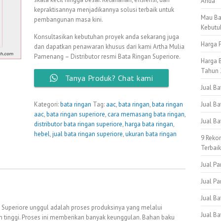
Anda
kepraktisannya menjadikannya solusi terbaik untuk
Mau Ba
pembangunan masa kini.
Kebutu
Konsultasikan kebutuhan proyek anda sekarang juga
Harga P
dan dapatkan penawaran khusus dari kami Artha Mulia
Pamenang – Distributor resmi Bata Ringan Superiore.
Harga B
Tahun 
Tanya Produk? Chat kami
Jual B
Kategori:
bata ringan
Tag:
aac
,
bata ringan
,
bata ringan
Jual Ba
aac
,
bata ringan superiore
,
cara memasang bata ringan
,
Jual B
distributor bata ringan superiore
,
harga bata ringan
,
hebel
,
jual bata ringan superiore
,
ukuran bata ringan
9 Reko
Terbai
Jual Pa
Jual Pa
Jual B
Superiore unggul adalah proses produksinya yang melalui
Jual Ba
n tinggi. Proses ini memberikan banyak keunggulan. Bahan baku