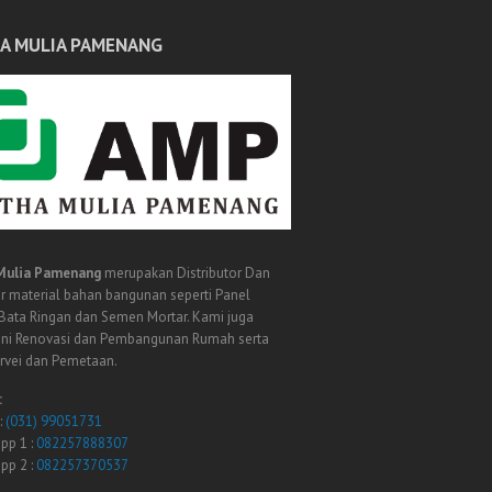
A MULIA PAMENANG
Mulia Pamenang
merupakan Distributor Dan
r material bahan bangunan seperti Panel
 Bata Ringan dan Semen Mortar. Kami juga
ni Renovasi dan Pembangunan Rumah serta
urvei dan Pemetaan.
:
:
(031) 99051731
pp 1 :
082257888307
pp 2 :
082257370537