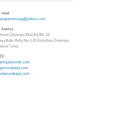
e-mail
muliapamenang@yahoo.com
 Kantor
Bisnis Driyorejo Blok B1/No 26
Raya Batu Mulia No.12D Kota Baru Driyorejo
 Jawa Timur
TE
taringanmurah.com
ngansurabaya.com
antaisurabaya.com