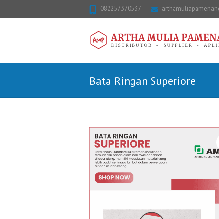
082257370537
arthamuliapamena
Bata Ringan Superiore