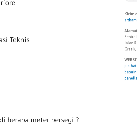
riore
Kirim 
artha
Alamat
Sentra 
asi Teknis
Jalan 
Gresik,
WEBSI
jualba
batari
panell
di berapa meter persegi ?