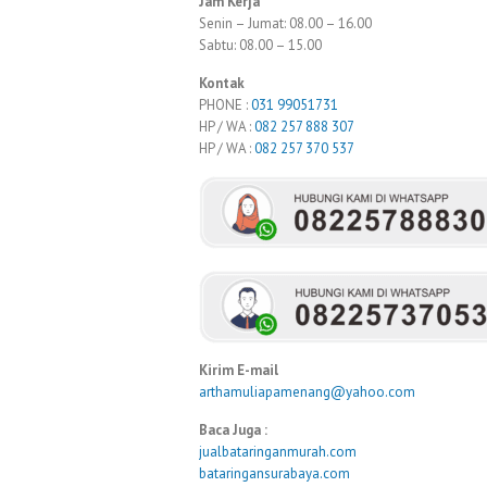
Jam Kerja
Senin – Jumat: 08.00 – 16.00
Sabtu: 08.00 – 15.00
Kontak
PHONE :
031 99051731
HP / WA :
082 257 888 307
HP / WA :
082 257 370 537
Kirim E-mail
arthamuliapamenang@yahoo.com
Baca Juga :
jualbataringanmurah.com
bataringansurabaya.com