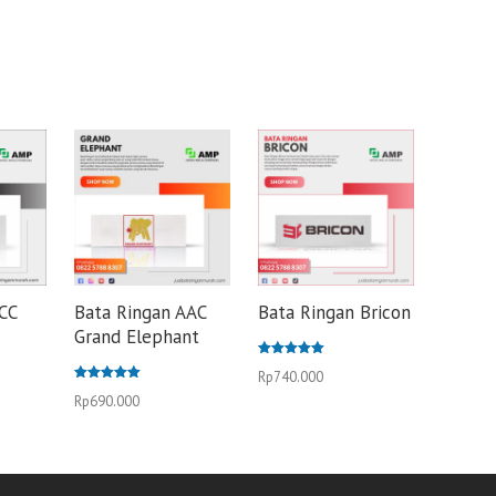
ICC
Bata Ringan AAC
Bata Ringan Bricon
Grand Elephant
Dinilai
Rp
740.000
5.00
Dinilai
dari 5
Rp
690.000
5.00
dari 5