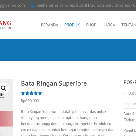
ng@yahoo.com
Sentra Bisnis Driyorejo Blok B1/26. Kota Baru Driyorejo - G
BERANDA
PRODUK
SHOP
HARGA
TENTAN
Bata Ringan Superiore
POS-
Ini Daf
Peringkat
1
Rp
690.000
5.00
dari 5
Inspir
berdasarka
n
penilaian
Bata Ringan Superiore adalah pilihan cerdas untuk
Bata Ri
pelanggan
Anda yang menginginkan material bangunan
Terbar
berkualitas tinggi dengan harga kompetitif. Produk ini
cocok digunakan untuk berbagai kebutuhan proyek dari
Panel 
skala kecil hingga besar. Ketahanan, efisiensi, dan