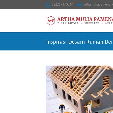
082257370537
arthamuliapamena
Inspirasi Desain Rumah De