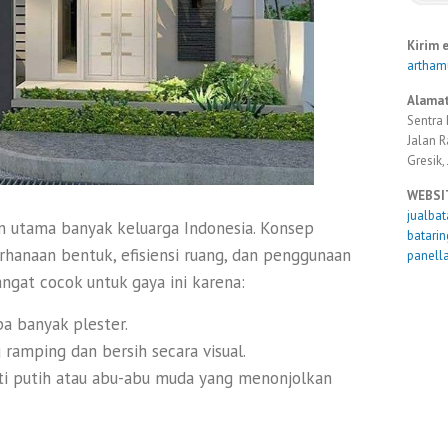
Kirim 
artha
Alamat
Sentra 
Jalan 
Gresik,
WEBSI
jualba
an utama banyak keluarga Indonesia. Konsep
batari
hanaan bentuk, efisiensi ruang, dan penggunaan
panell
angat cocok untuk gaya ini karena:
pa banyak plester.
ramping dan bersih secara visual.
ti putih atau abu-abu muda yang menonjolkan