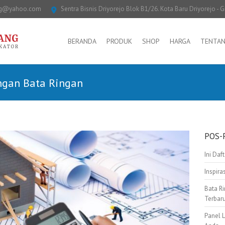
ng@yahoo.com
Sentra Bisnis Driyorejo Blok B1/26. Kota Baru Driyorejo - G
BERANDA
PRODUK
SHOP
HARGA
TENTAN
ngan Bata Ringan
POS-
Ini Daf
Inspir
Bata Ri
Terbar
Panel 