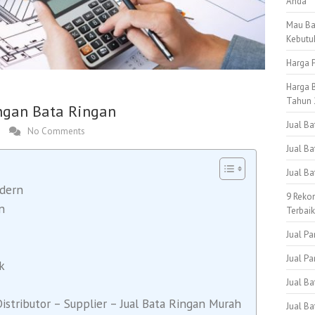
Anda
Mau Ba
Kebutu
Harga P
Harga B
Tahun 
ngan Bata Ringan
Jual B
No Comments
Jual Ba
Jual B
odern
9 Reko
n
Terbai
Jual Pa
Jual Pa
k
Jual B
ributor – Supplier – Jual Bata Ringan Murah
Jual Ba