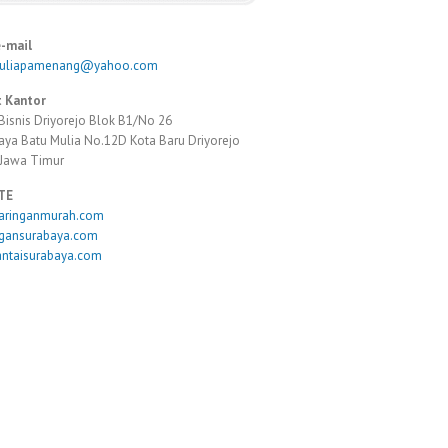
e-mail
muliapamenang@yahoo.com
 Kantor
Bisnis Driyorejo Blok B1/No 26
Raya Batu Mulia No.12D Kota Baru Driyorejo
 Jawa Timur
TE
taringanmurah.com
ngansurabaya.com
antaisurabaya.com