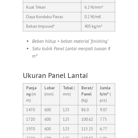
Kuat Tekan
6.2 N/mm²
Daya Konduksi Panas
0.2 W/mK
Beban Imposed*
405 kg/m²
Beban hidup + beban material ‘finishing’
Satu kubik Panel Lantai menjadi luasan 8
m²
Ukuran Panel Lantai
Panja
Lebar
Tebal
(
Berat/
Jumla
ng
(m
(mm)
mm)
Panel
h/m³
(
m)
(kg)
pcs)
1470
600
125
86.0
9.07
1720
600
125
100.62
7.75
1970
600
125
115.25
6.77