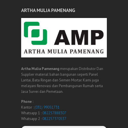
ARTHA MULIA PAMENANG
Artha Mulia Pamenang
merupakan Distributor Dan
Supplier material bahan bangunan seperti Panel
Lantai, Bata Ringan dan Semen Mortar. Kami juga
melayani Renovasi dan Pembangunan Rumah serta
Jasa Survei dan Pemetaan.
Phone :
Kantor :
(031) 99051731
Whatsapp 1 :
082257888307
Whatsapp 2 :
082257370537