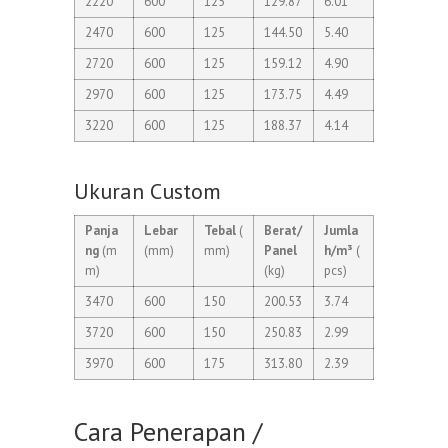
2220
600
125
129.87
6.01
2470
600
125
144.50
5.40
2720
600
125
159.12
4.90
2970
600
125
173.75
4.49
3220
600
125
188.37
4.14
Ukuran Custom
Panja
Lebar
Tebal
(
Berat/
Jumla
ng
(m
(mm)
mm)
Panel
h/m³
(
m)
(kg)
pcs)
3470
600
150
200.53
3.74
3720
600
150
250.83
2.99
3970
600
175
313.80
2.39
Cara Penerapan /