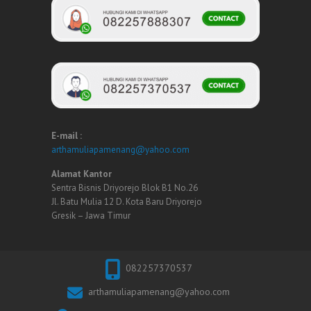
E-mail :
arthamuliapamenang@yahoo.com
Alamat Kantor
Sentra Bisnis Driyorejo Blok B1 No.26
Jl. Batu Mulia 12 D. Kota Baru Driyorejo
Gresik – Jawa Timur
082257370537
arthamuliapamenang@yahoo.com