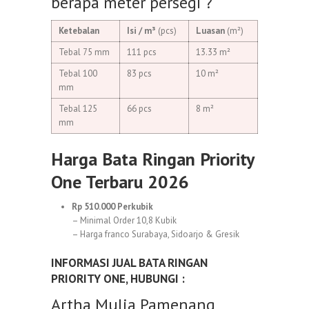
berapa meter persegi ?
Ketebalan
Isi / m³
(pcs)
Luasan
(m²)
Tebal 75 mm
111 pcs
13.33 m²
Tebal 100
83 pcs
10 m²
mm
Tebal 125
66 pcs
8 m²
mm
Harga Bata Ringan Priority
One Terbaru 2026
Rp 510.000 Perkubik
– Minimal Order 10,8 Kubik
– Harga franco Surabaya, Sidoarjo & Gresik
INFORMASI JUAL BATA RINGAN
PRIORITY ONE, HUBUNGI :
Artha Mulia Pamenang