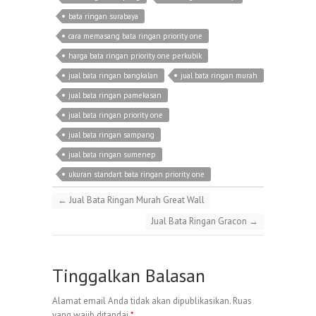
bata ringan surabaya
cara memasang bata ringan priority one
harga bata ringan priority one perkubik
jual bata ringan bangkalan
jual bata ringan murah
jual bata ringan pamekasan
jual bata ringan priority one
jual bata ringan sampang
jual bata ringan sumenep
ukuran standart bata ringan priority one
←
Jual Bata Ringan Murah Great Wall
Jual Bata Ringan Gracon
→
Tinggalkan Balasan
Alamat email Anda tidak akan dipublikasikan.
Ruas
yang wajib ditandai
*