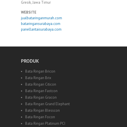
Gresik, Jawa Timur
WEBSITE
jualbataringanmurah.com
bataringansurabaya.com
panellantaisurabaya.com
PRODUK
Bata Ringan Bricon
Bata Ringan Brix
Bata Ringan Citicon
Bata Ringan Fastcon
Bata Ringan Gracon
Bata Ringan Grand Elephant
Bata Ringan Blesscon
Bata Ringan Focon
Bata Ringan Platinum PCI