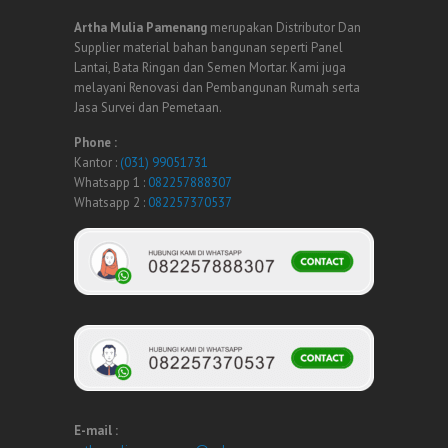
Artha Mulia Pamenang
merupakan Distributor Dan
Supplier material bahan bangunan seperti Panel
Lantai, Bata Ringan dan Semen Mortar. Kami juga
melayani Renovasi dan Pembangunan Rumah serta
Jasa Survei dan Pemetaan.
Phone :
Kantor :
(031) 99051731
Whatsapp 1 :
082257888307
Whatsapp 2 :
082257370537
E-mail :