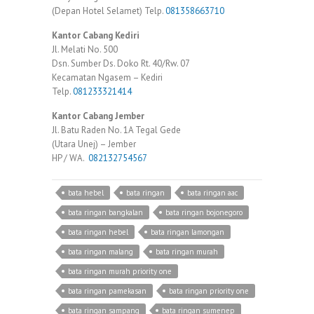
(Depan Hotel Selamet) Telp.
081358663710
Kantor Cabang Kediri
Jl. Melati No. 500
Dsn. Sumber Ds. Doko Rt. 40/Rw. 07
Kecamatan Ngasem – Kediri
Telp.
081233321414
Kantor Cabang Jember
Jl. Batu Raden No. 1A Tegal Gede
(Utara Unej) – Jember
HP / WA.
082132754567
bata hebel
bata ringan
bata ringan aac
bata ringan bangkalan
bata ringan bojonegoro
bata ringan hebel
bata ringan lamongan
bata ringan malang
bata ringan murah
bata ringan murah priority one
bata ringan pamekasan
bata ringan priority one
bata ringan sampang
bata ringan sumenep