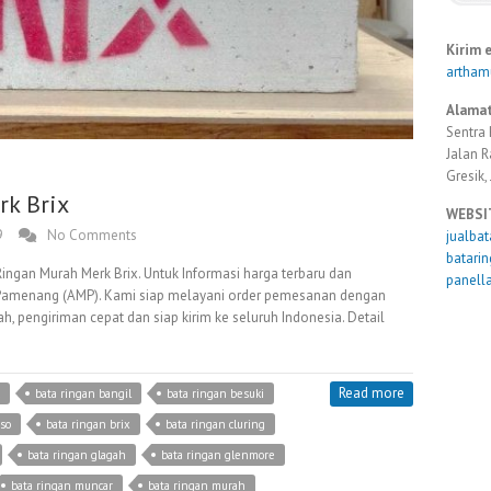
Kirim 
artha
Alamat
Sentra 
Jalan 
Gresik,
rk Brix
WEBSI
9
No Comments
jualba
batari
Ringan Murah Merk Brix. Untuk Informasi harga terbaru dan
panell
a Pamenang (AMP). Kami siap melayani order pemesanan dengan
 pengiriman cepat dan siap kirim ke seluruh Indonesia. Detail
Read more
bata ringan bangil
bata ringan besuki
so
bata ringan brix
bata ringan cluring
bata ringan glagah
bata ringan glenmore
bata ringan muncar
bata ringan murah