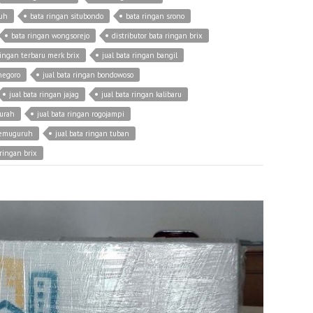
ruh
bata ringan situbondo
bata ringan srono
bata ringan wongsorejo
distributor bata ringan brix
ringan terbaru merk brix
jual bata ringan bangil
onegoro
jual bata ringan bondowoso
jual bata ringan jajag
jual bata ringan kalibaru
murah
jual bata ringan rogojampi
 temuguruh
jual bata ringan tuban
ringan brix