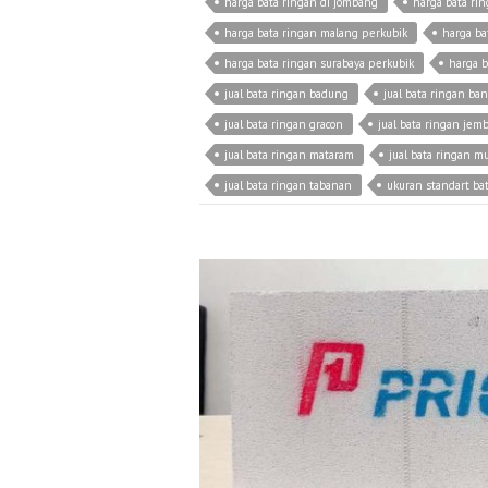
harga bata ringan di jombang
harga bata ri
harga bata ringan malang perkubik
harga ba
harga bata ringan surabaya perkubik
harga b
jual bata ringan badung
jual bata ringan ban
jual bata ringan gracon
jual bata ringan jem
jual bata ringan mataram
jual bata ringan m
jual bata ringan tabanan
ukuran standart ba