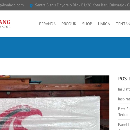
ng@yahoo.com
Sentra Bisnis Driyorejo Blok B1/26. Kota Baru Driyorejo - G
BERANDA
PRODUK
SHOP
HARGA
TENTAN
POS-
Ini Daf
Inspir
Bata Ri
Terbar
Panel 