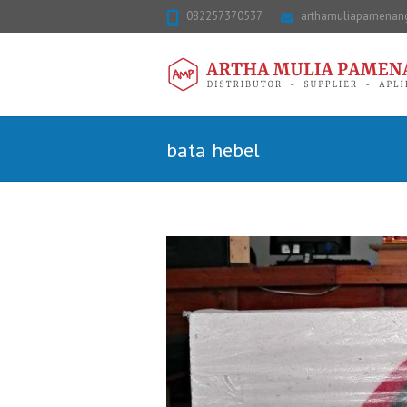
082257370537
arthamuliapamena
bata hebel