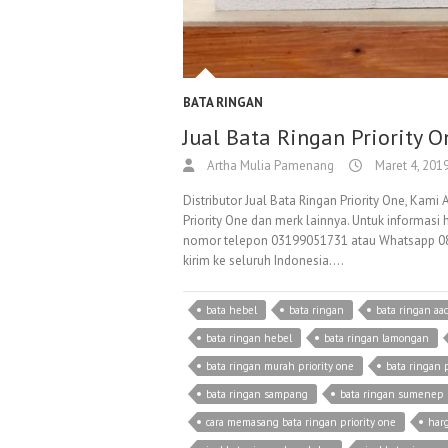
BATA RINGAN
Jual Bata Ringan Priority O
Artha Mulia Pamenang
Maret 4, 201
Distributor Jual Bata Ringan Priority One, Ka
Priority One dan merk lainnya. Untuk informasi
nomor telepon 03199051731 atau Whatsapp 082
kirim ke seluruh Indonesia.…
bata hebel
bata ringan
bata ringan aac
bata ringan hebel
bata ringan lamongan
bata ringan murah priority one
bata ringan
bata ringan sampang
bata ringan sumenep
cara memasang bata ringan priority one
harg