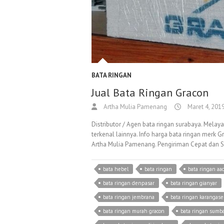
BATA RINGAN
Jual Bata Ringan Gracon
Artha Mulia Pamenang
Maret 4, 201
Distributor / Agen bata ringan surabaya. Mela
terkenal lainnya. Info harga bata ringan merk
Artha Mulia Pamenang. Pengiriman Cepat dan S
bata hebel
bata ringan
bata ringan aac
bata ringan denpasar
bata ringan gianyar
bata ringan jembrana
bata ringan karangas
bata ringan murah gracon
bata ringan sumb