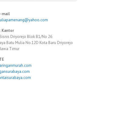
e-mail
muliapamenang@yahoo.com
 Kantor
Bisnis Driyorejo Blok B1/No 26
Raya Batu Mulia No.12D Kota Baru Driyorejo
 Jawa Timur
TE
taringanmurah.com
ngansurabaya.com
antaisurabaya.com