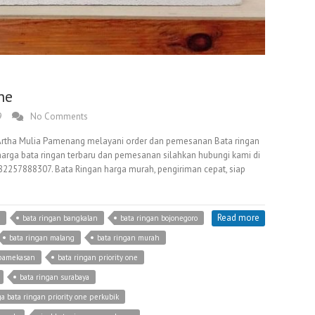
ne
9
No Comments
mi Artha Mulia Pamenang melayani order dan pemesanan Bata ringan
 harga bata ringan terbaru dan pemesanan silahkan hubungi kami di
257888307. Bata Ringan harga murah, pengiriman cepat, siap
Read more
bata ringan bangkalan
bata ringan bojonegoro
bata ringan malang
bata ringan murah
 pamekasan
bata ringan priority one
bata ringan surabaya
a bata ringan priority one perkubik