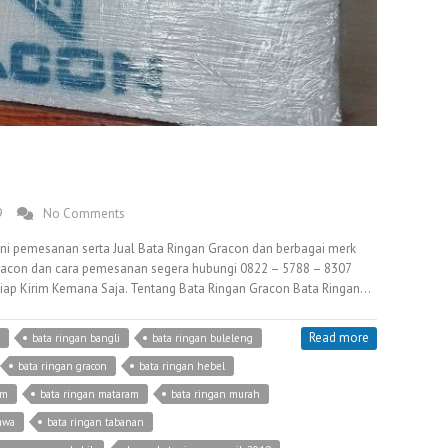
9
No Comments
yani pemesanan serta Jual Bata Ringan Gracon dan berbagai merk
 Gracon dan cara pemesanan segera hubungi 0822 – 5788 – 8307
iap Kirim Kemana Saja. Tentang Bata Ringan Gracon Bata Ringan…
Read more
bata ringan bangli
bata ringan buleleng
bata ringan gracon
bata ringan hebel
em
bata ringan mataram
bata ringan murah
awa
bata ringan tabanan