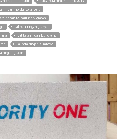
ngan gracon perkubik
harga bata ringan gresik 2019
ta ringan mojokerto terbaru
ata ringan terbaru merk gracon
gli
jual bata ringan gianyar
brana
jual bata ringan klungkung
urah
jual bata ringan sumbawa
ta ringan gracon