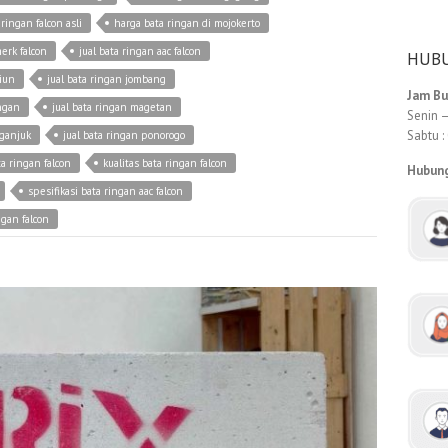
 ringan falcon asli
harga bata ringan di mojokerto
erk falcon
jual bata ringan aac falcon
HUBU
diun
jual bata ringan jombang
Jam B
ngan
jual bata ringan magetan
Senin –
Sabtu :
nganjuk
jual bata ringan ponorogo
a ringan falcon
kualitas bata ringan falcon
Hubun
spesifikasi bata ringan aac falcon
ngan falcon