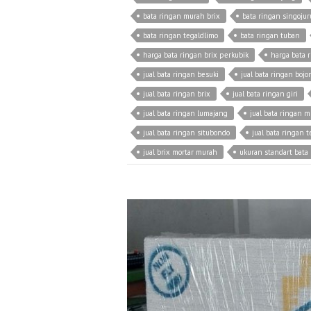
bata ringan murah brix
bata ringan singoju
bata ringan tegaldlimo
bata ringan tuban
harga bata ringan brix perkubik
harga bata 
jual bata ringan besuki
jual bata ringan boj
jual bata ringan brix
jual bata ringan giri
jual bata ringan lumajang
jual bata ringan 
jual bata ringan situbondo
jual bata ringan
jual brix mortar murah
ukuran standart bata 