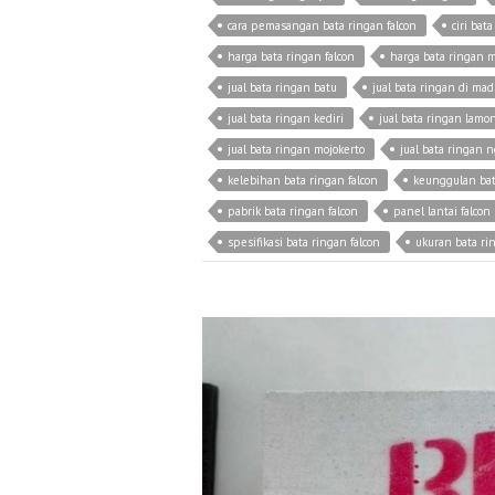
cara pemasangan bata ringan falcon
ciri bata
harga bata ringan falcon
harga bata ringan m
jual bata ringan batu
jual bata ringan di ma
jual bata ringan kediri
jual bata ringan lamo
jual bata ringan mojokerto
jual bata ringan 
kelebihan bata ringan falcon
keunggulan bat
pabrik bata ringan falcon
panel lantai falcon
spesifikasi bata ringan falcon
ukuran bata ri