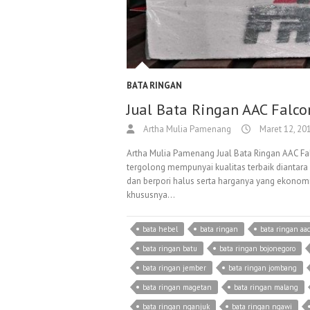
BATA RINGAN
Jual Bata Ringan AAC Falco
Artha Mulia Pamenang
Maret 12, 20
Artha Mulia Pamenang Jual Bata Ringan AAC Fa
tergolong mempunyai kualitas terbaik diantara 
dan berpori halus serta harganya yang ekonomi
khususnya…
bata hebel
bata ringan
bata ringan aac
bata ringan batu
bata ringan bojonegoro
bata ringan jember
bata ringan jombang
bata ringan magetan
bata ringan malang
bata ringan nganjuk
bata ringan ngawi