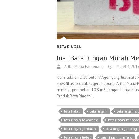
BATA RINGAN
Jual Bata Ringan Murah Me
Artha Mulia Pamenang
Maret 4, 201
Kami adalah Distributor / Agen yang Jual Bata 
spesifikasi produk segera hubungi Artha Muli
minimal pembelian 10,8 m3 dengan harga murah,
Produk Bata Ringan…
bata hebel
bata ringan
bata ringan aac
bata ringan bojonegoro
bata ringan bondowo
bata ringan gambiran
bata ringan genteng
bata ringan hebel
bata ringan lumajang