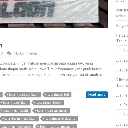
Anda
Mau Ba
Kebutu
Harga P
Harga B
Tahun 
n
Jual B
19
No Comments
Jual Ba
lcon. Bata Ringan Falcon merupakan bata ringan AAC yang
bata ringan merk lain di Jawa Timur. Warnanya yang putih bersih
Jual B
s membuat bata ini sangat diminati oleh masyarakat di tanah air
9 Reko
Terbai
Read more
bata ringan aac falcon
bata ringan bali
Jual Pa
bata ringan falcon
bata ringan hebel
Jual Pa
bata ringan kediri
bata ringan lamongan
Jual B
bata ringan merk falcon
bata ringan mojokerto
Jual Ba
bata ringan ponorogo
bata ringan tulungagung