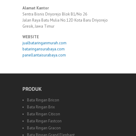
Alamat Kantor
Sentra Bisnis Driyorejo Blok B1/No 26
Jalan Raya Batu Mulia No.12D Kota Baru Driyorejo
Gresik, Jawa Timur
WEBSITE
jualbataringanmurah.com
bataringansurabaya.com
panellantaisurabaya.com
PRODUK
Bata Ringan Bricon
Bata Ringan Brix
Bata Ringan Citicon
Bata Ringan Fastcon
Bata Ringan Gracon
Bata Ringan Grand Elephant