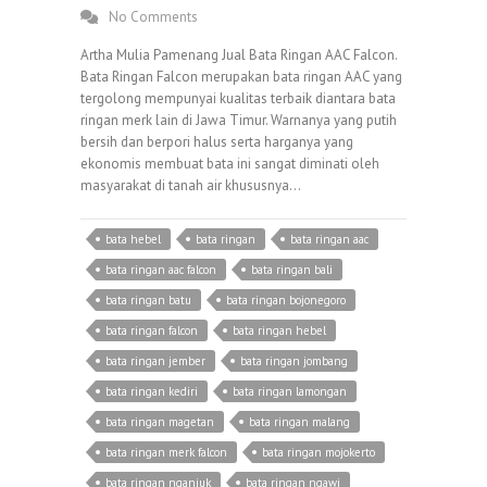
No Comments
Artha Mulia Pamenang Jual Bata Ringan AAC Falcon.
Bata Ringan Falcon merupakan bata ringan AAC yang
tergolong mempunyai kualitas terbaik diantara bata
ringan merk lain di Jawa Timur. Warnanya yang putih
bersih dan berpori halus serta harganya yang
ekonomis membuat bata ini sangat diminati oleh
masyarakat di tanah air khususnya…
bata hebel
bata ringan
bata ringan aac
bata ringan aac falcon
bata ringan bali
bata ringan batu
bata ringan bojonegoro
bata ringan falcon
bata ringan hebel
bata ringan jember
bata ringan jombang
bata ringan kediri
bata ringan lamongan
bata ringan magetan
bata ringan malang
bata ringan merk falcon
bata ringan mojokerto
bata ringan nganjuk
bata ringan ngawi