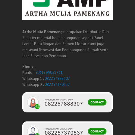
Artha Mulia Pamenang
merupakan Distributor Dan
Supplier material bahan bangunan seperti Panel
Lantai, Bata Ringan dan Semen Mortar. Kami juga
melayani Renovasi dan Pembangunan Rumah serta
Jasa Survei dan Pemetaan.
Phone :
Kantor :
(031) 99051731
Whatsapp 1 :
082257888307
Whatsapp 2 :
082257370537