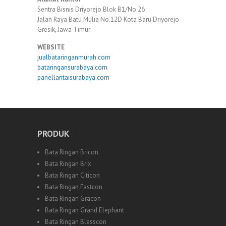
Sentra Bisnis Driyorejo Blok B1/No 26
Jalan Raya Batu Mulia No.12D Kota Baru Driyorejo
Gresik, Jawa Timur
WEBSITE
jualbataringanmurah.com
bataringansurabaya.com
panellantaisurabaya.com
PRODUK
Bata Ringan Bricon
Bata Ringan Brix
Bata Ringan Citicon
Bata Ringan Fastcon
Bata Ringan Gracon
Bata Ringan Grand Elephant
Bata Ringan Blesscon