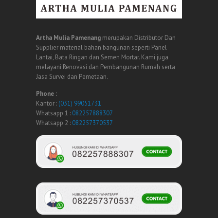
Artha Mulia Pamenang
merupakan Distributor Dan
Supplier material bahan bangunan seperti Panel
Lantai, Bata Ringan dan Semen Mortar. Kami juga
melayani Renovasi dan Pembangunan Rumah serta
Jasa Survei dan Pemetaan.
Phone :
Kantor :
(031) 99051731
Whatsapp 1 :
082257888307
Whatsapp 2 :
082257370537