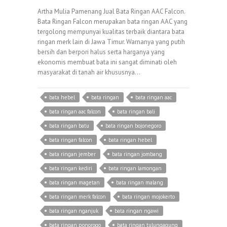
Artha Mulia Pamenang Jual Bata Ringan AAC Falcon.
Bata Ringan Falcon merupakan bata ringan AAC yang
tergolong mempunyai kualitas terbaik diantara bata
ringan merk lain di Jawa Timur. Warnanya yang putih
bersih dan berpori halus serta harganya yang
ekonomis membuat bata ini sangat diminati oleh
masyarakat di tanah air khususnya…
bata hebel
bata ringan
bata ringan aac
bata ringan aac falcon
bata ringan bali
bata ringan batu
bata ringan bojonegoro
bata ringan falcon
bata ringan hebel
bata ringan jember
bata ringan jombang
bata ringan kediri
bata ringan lamongan
bata ringan magetan
bata ringan malang
bata ringan merk falcon
bata ringan mojokerto
bata ringan nganjuk
bata ringan ngawi
bata ringan ponorogo
bata ringan tulungagung