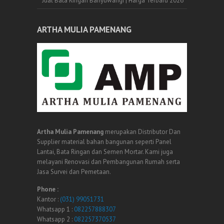
Jual Bata Ringan Banyuwangi | Harga Terbaru 2026
ARTHA MULIA PAMENANG
Artha Mulia Pamenang
merupakan Distributor Dan
Supplier material bahan bangunan seperti Panel
Lantai, Bata Ringan dan Semen Mortar. Kami juga
melayani Renovasi dan Pembangunan Rumah serta
Jasa Survei dan Pemetaan.
Phone :
Kantor :
(031) 99051731
Whatsapp 1 :
082257888307
Whatsapp 2 :
082257370537