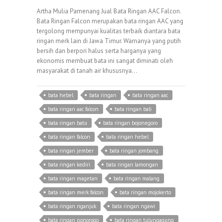
Artha Mulia Pamenang Jual Bata Ringan AAC Falcon.
Bata Ringan Falcon merupakan bata ringan AAC yang
tergolong mempunyai kualitas terbaik diantara bata
ringan merk lain di Jawa Timur. Warnanya yang putih
bersih dan berpori halus serta harganya yang
ekonomis membuat bata ini sangat diminati oleh
masyarakat di tanah air khususnya…
bata hebel
bata ringan
bata ringan aac
bata ringan aac falcon
bata ringan bali
bata ringan batu
bata ringan bojonegoro
bata ringan falcon
bata ringan hebel
bata ringan jember
bata ringan jombang
bata ringan kediri
bata ringan lamongan
bata ringan magetan
bata ringan malang
bata ringan merk falcon
bata ringan mojokerto
bata ringan nganjuk
bata ringan ngawi
bata ringan ponorogo
bata ringan tulungagung