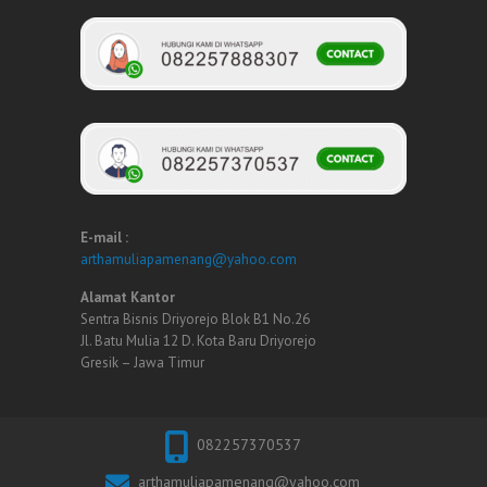
E-mail :
arthamuliapamenang@yahoo.com
Alamat Kantor
Sentra Bisnis Driyorejo Blok B1 No.26
Jl. Batu Mulia 12 D. Kota Baru Driyorejo
Gresik – Jawa Timur
082257370537
arthamuliapamenang@yahoo.com