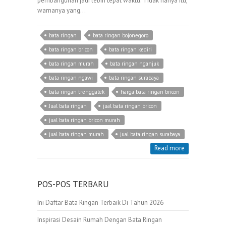
pembangunan jadi lebih tepat waktu. Tidak hanya itu,
warnanya yang…
bata ringan
bata ringan bojonegoro
bata ringan bricon
bata ringan kediri
bata ringan murah
bata ringan nganjuk
bata ringan ngawi
bata ringan surabaya
bata ringan trenggalek
harga bata ringan bricon
Jual bata ringan
jual bata ringan bricon
jual bata ringan bricon murah
jual bata ringan murah
jual bata ringan surabaya
Read more
POS-POS TERBARU
Ini Daftar Bata Ringan Terbaik Di Tahun 2026
Inspirasi Desain Rumah Dengan Bata Ringan