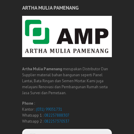
ARTHA MULIA PAMENANG
Artha Mulia Pamenang
merupakan Distributor Dan
Supplier material bahan bangunan seperti Panel
Lantai, Bata Ringan dan Semen Mortar. Kami juga
melayani Renovasi dan Pembangunan Rumah serta
Jasa Survei dan Pemetaan.
Phone :
Kantor :
(031) 99051731
Whatsapp 1 :
082257888307
Whatsapp 2 :
082257370537