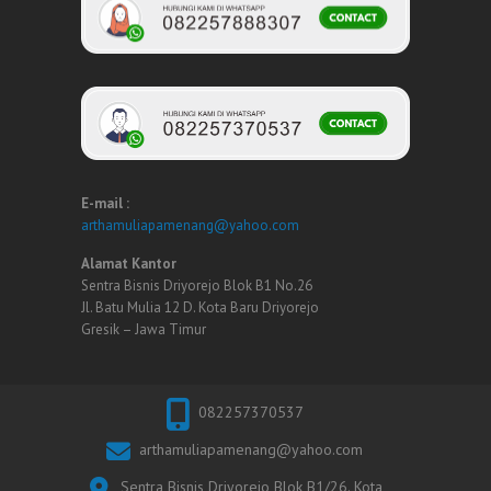
E-mail :
arthamuliapamenang@yahoo.com
Alamat Kantor
Sentra Bisnis Driyorejo Blok B1 No.26
Jl. Batu Mulia 12 D. Kota Baru Driyorejo
Gresik – Jawa Timur
082257370537
arthamuliapamenang@yahoo.com
Sentra Bisnis Driyorejo Blok B1/26. Kota