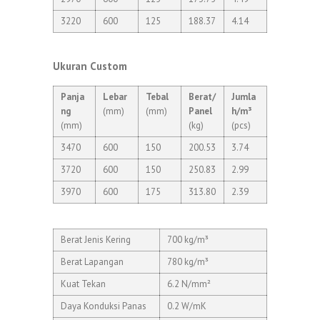
3220
600
125
188.37
4.14
Ukuran Custom
Panja
Lebar
Tebal
Berat/
Jumla
ng
(mm)
(mm)
Panel
h/m³
(mm)
(kg)
(pcs)
3470
600
150
200.53
3.74
3720
600
150
250.83
2.99
3970
600
175
313.80
2.39
Berat Jenis Kering
700 kg/m³
Berat Lapangan
780 kg/m³
Kuat Tekan
6.2 N/mm²
Daya Konduksi Panas
0.2 W/mK