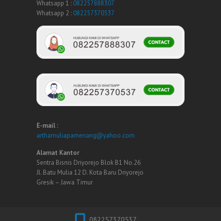
Whatsapp 1 :
082257888307
Whatsapp 2 :
082257370537
E-mail :
arthamuliapamenang@yahoo.com
Alamat Kantor
Sentra Bisnis Driyorejo Blok B1 No.26
Jl. Batu Mulia 12 D. Kota Baru Driyorejo
Gresik – Jawa Timur
082257370537