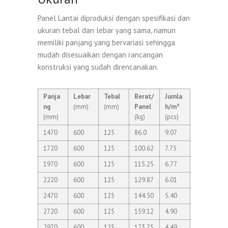
Panel Lantai diproduksi dengan spesifikasi dan
ukuran tebal dan lebar yang sama, namun
memiliki panjang yang bervariasi sehingga
mudah disesuaikan dengan rancangan
konstruksi yang sudah direncanakan.
Panja
Lebar
Tebal
Berat/
Jumla
ng
(mm)
(mm)
Panel
h/m³
(mm)
(kg)
(pcs)
1470
600
125
86.0
9.07
1720
600
125
100.62
7.75
1970
600
125
115.25
6.77
2220
600
125
129.87
6.01
2470
600
125
144.50
5.40
2720
600
125
159.12
4.90
2970
600
125
173.75
4.49