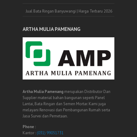
Jual Bata Ringan Banyuwangi | Harga Terbaru 2026
ARTHA MULIA PAMENANG
Artha Mulia Pamenang
merupakan Distributor Dan
Supplier material bahan bangunan seperti Panel
Lantai, Bata Ringan dan Semen Mortar. Kami juga
melayani Renovasi dan Pembangunan Rumah serta
Jasa Survei dan Pemetaan.
Phone :
Kantor :
(031) 99051731