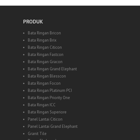
PRODUK
Bata Ringan Bricon
Bata Ringan Brix
Bata Ringan Citicon
Bata Ringan Fastcon
Bata Ringan Gracon
Bata Ringan Grand Elephant
Bata Ringan Blesscon
Bata Ringan Focon
Bata Ringan Platinum PCI
Bata Ringan Priority One
Bata Ringan ICC
Bata Ringan Superiore
Panel Lantai Citicon
Panel Lantai Grand Elephant
Granit Tile