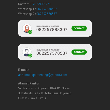
Kantor :
(031) 99051731
Whatsapp 1 :
082257888307
Whatsapp 2 :
082257370537
E-mail :
arthamuliapamenang@yahoo.com
Alamat Kantor
Sentra Bisnis Driyorejo Blok B1 No.26
Jl. Batu Mulia 12 D. Kota Baru Driyorejo
Gresik – Jawa Timur