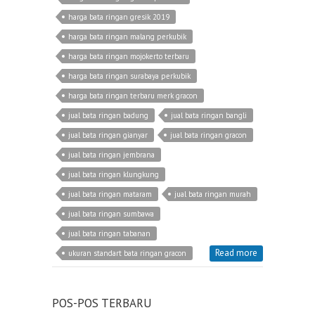
harga bata ringan gresik 2019
harga bata ringan malang perkubik
harga bata ringan mojokerto terbaru
harga bata ringan surabaya perkubik
harga bata ringan terbaru merk gracon
jual bata ringan badung
jual bata ringan bangli
jual bata ringan gianyar
jual bata ringan gracon
jual bata ringan jembrana
jual bata ringan klungkung
jual bata ringan mataram
jual bata ringan murah
jual bata ringan sumbawa
jual bata ringan tabanan
Read more
ukuran standart bata ringan gracon
POS-POS TERBARU