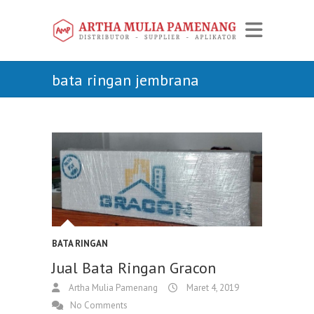
bata ringan jembrana
BATA RINGAN
Jual Bata Ringan Gracon
Artha Mulia Pamenang
Maret 4, 2019
No Comments