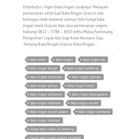
Distributor / Agen bata ringan surabaya. Melayani
pemesanan serta Jual Bata Ringan Gracon dan
berbagai merk terkenal lainnya. Info harga bata
ringan merk Gracon dan cara pemesanan segera
hubungi 0822 – 5788 – 8307 Artha Mulia Pamenang.
Pengiriman Cepat dan Siap Kirim Kemana Saja.
Tentang Bata Ringan Gracon Bata Ringan…
bata hebel
bata ringan
bata ringan aac
bata ringan bangli
bata ringan buleleng
bata ringan denpasar
bata ringan gianyar
bata ringan gracon
bata ringan hebel
bata ringan jembrana
bata ringan karangasem
bata ringan mataram
bata ringan murah
bata ringan murah gracon
bata ringan sumbawa
bata ringan tabanan
harga bata ringan di jombang
harga bata ringan gracon perkubik