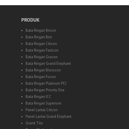
PRODUK
Bata Ringan Bricon
Bata Ringan Brix
Bata Ringan Citicon
Bata Ringan Fastcon
Bata Ringan Gracon
Bata Ringan Grand Elephant
Bata Ringan Blesscon
Bata Ringan Focon
Bata Ringan Platinum PCI
Bata Ringan Priority One
Bata Ringan ICC
Bata Ringan Superiore
Panel Lantai Citicon
Panel Lantai Grand Elephant
Granit Tile