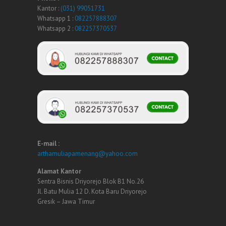
Kantor :
(031) 99051731
Whatsapp 1 :
082257888307
Whatsapp 2 :
082257370537
E-mail :
arthamuliapamenang@yahoo.com
Alamat Kantor
Sentra Bisnis Driyorejo Blok B1 No.26
Jl. Batu Mulia 12 D. Kota Baru Driyorejo
Gresik – Jawa Timur