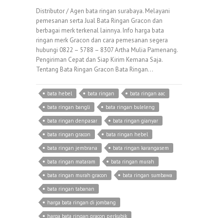
Distributor / Agen bata ringan surabaya. Melayani
pemesanan serta Jual Bata Ringan Gracon dan
berbagai merk terkenal lainnya. Info harga bata
ringan merk Gracon dan cara pemesanan segera
hubungi 0822 – 5788 – 8307 Artha Mulia Pamenang.
Pengiriman Cepat dan Siap Kirim Kemana Saja.
Tentang Bata Ringan Gracon Bata Ringan…
bata hebel
bata ringan
bata ringan aac
bata ringan bangli
bata ringan buleleng
bata ringan denpasar
bata ringan gianyar
bata ringan gracon
bata ringan hebel
bata ringan jembrana
bata ringan karangasem
bata ringan mataram
bata ringan murah
bata ringan murah gracon
bata ringan sumbawa
bata ringan tabanan
harga bata ringan di jombang
harga bata ringan gracon perkubik