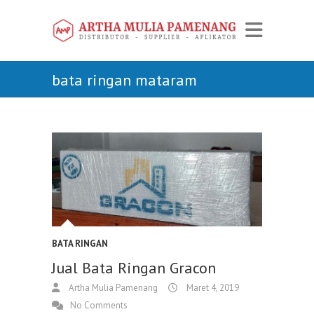
bata ringan mataram
BATA RINGAN
Jual Bata Ringan Gracon
Artha Mulia Pamenang
Maret 4, 2019
No Comments