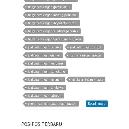
harga bata ringan gresik 2019
harga bata ringan malang perkubik
harga bata ringan mojokerto terbaru
harga bata ringan surabaya perkubik
harga bata ringan terbaru merk gracon
jual bata ringan badung
jual bata ringan bangli
jual bata ringan gianyar
jual bata ringan gracon
jual bata ringan jembrana
jual bata ringan klungkung
jual bata ringan mataram
jual bata ringan murah
jual bata ringan sumbawa
jual bata ringan tabanan
Read more
ukuran standart bata ringan gracon
POS-POS TERBARU