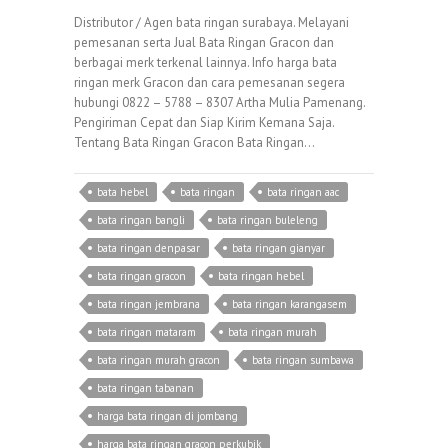
Distributor / Agen bata ringan surabaya. Melayani
pemesanan serta Jual Bata Ringan Gracon dan
berbagai merk terkenal lainnya. Info harga bata
ringan merk Gracon dan cara pemesanan segera
hubungi 0822 – 5788 – 8307 Artha Mulia Pamenang.
Pengiriman Cepat dan Siap Kirim Kemana Saja.
Tentang Bata Ringan Gracon Bata Ringan…
bata hebel
bata ringan
bata ringan aac
bata ringan bangli
bata ringan buleleng
bata ringan denpasar
bata ringan gianyar
bata ringan gracon
bata ringan hebel
bata ringan jembrana
bata ringan karangasem
bata ringan mataram
bata ringan murah
bata ringan murah gracon
bata ringan sumbawa
bata ringan tabanan
harga bata ringan di jombang
harga bata ringan gracon perkubik