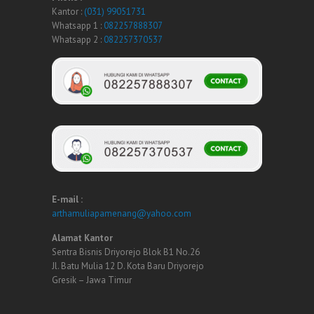
Kantor :
(031) 99051731
Whatsapp 1 :
082257888307
Whatsapp 2 :
082257370537
E-mail :
arthamuliapamenang@yahoo.com
Alamat Kantor
Sentra Bisnis Driyorejo Blok B1 No.26
Jl. Batu Mulia 12 D. Kota Baru Driyorejo
Gresik – Jawa Timur