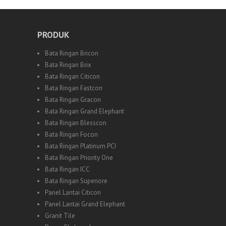
PRODUK
Bata Ringan Bricon
Bata Ringan Brix
Bata Ringan Citicon
Bata Ringan Fastcon
Bata Ringan Gracon
Bata Ringan Grand Elephant
Bata Ringan Blesscon
Bata Ringan Focon
Bata Ringan Platinum PCI
Bata Ringan Priority One
Bata Ringan ICC
Bata Ringan Superiore
Panel Lantai Citicon
Panel Lantai Grand Elephant
Granit Tile