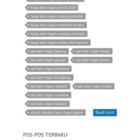
harga bata ringan gresik 2019
harga bata ringan malang perkubik
harga bata ringan mojokerto terbaru
harga bata ringan surabaya perkubik
harga bata ringan terbaru merk gracon
jual bata ringan badung
jual bata ringan bangli
jual bata ringan gianyar
jual bata ringan gracon
jual bata ringan jembrana
jual bata ringan klungkung
jual bata ringan mataram
jual bata ringan murah
jual bata ringan sumbawa
jual bata ringan tabanan
Read more
ukuran standart bata ringan gracon
POS-POS TERBARU