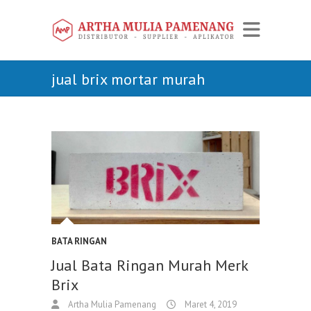
jual brix mortar murah
BATA RINGAN
Jual Bata Ringan Murah Merk
Brix
Artha Mulia Pamenang
Maret 4, 2019