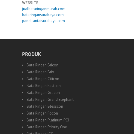
WEBSITE
jualbataringanmurah.com
bataringansurabaya.com
panellantaisurabaya.com
PRODUK
Bata Ringan Bricon
Bata Ringan Brix
Bata Ringan Citicon
Bata Ringan Fastcon
Bata Ringan Gracon
Bata Ringan Grand Elephant
Bata Ringan Blesscon
Bata Ringan Focon
Bata Ringan Platinum PCI
Bata Ringan Priority One
Bata Ringan ICC