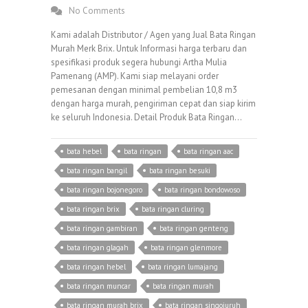
No Comments
Kami adalah Distributor / Agen yang Jual Bata Ringan
Murah Merk Brix. Untuk Informasi harga terbaru dan
spesifikasi produk segera hubungi Artha Mulia
Pamenang (AMP). Kami siap melayani order
pemesanan dengan minimal pembelian 10,8 m3
dengan harga murah, pengiriman cepat dan siap kirim
ke seluruh Indonesia. Detail Produk Bata Ringan…
bata hebel
bata ringan
bata ringan aac
bata ringan bangil
bata ringan besuki
bata ringan bojonegoro
bata ringan bondowoso
bata ringan brix
bata ringan cluring
bata ringan gambiran
bata ringan genteng
bata ringan glagah
bata ringan glenmore
bata ringan hebel
bata ringan lumajang
bata ringan muncar
bata ringan murah
bata ringan murah brix
bata ringan singojuruh