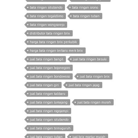
bata ringan situbondo
bata ringan srono
bata ringan tegaldlimo
bata ringan tuban
bata ringan wongsorejo
distributor bata ringan brix
harga bata ringan brix perkubik
harga bata ringan terbaru merk brix
jual bata ringan bangil
jual bata ringan besuki
jual bata ringan bojonegoro
jual bata ringan bondowoso
jual bata ringan brix
jual bata ringan giri
jual bata ringan jajag
jual bata ringan kalibaru
jual bata ringan lumajang
jual bata ringan murah
jual bata ringan rogojampi
jual bata ringan situbondo
jual bata ringan temuguruh
jual bata ringan tuban
jual brix mortar murah