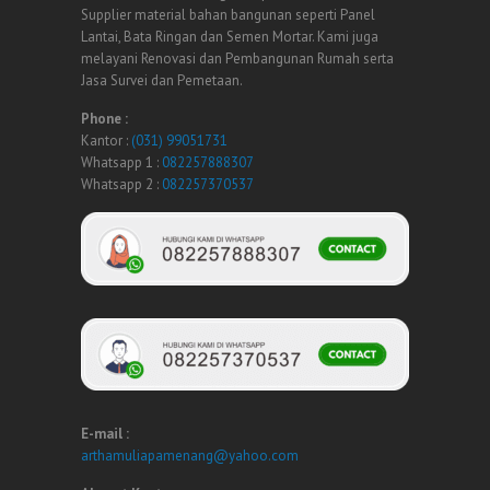
Supplier material bahan bangunan seperti Panel
Lantai, Bata Ringan dan Semen Mortar. Kami juga
melayani Renovasi dan Pembangunan Rumah serta
Jasa Survei dan Pemetaan.
Phone :
Kantor :
(031) 99051731
Whatsapp 1 :
082257888307
Whatsapp 2 :
082257370537
E-mail :
arthamuliapamenang@yahoo.com