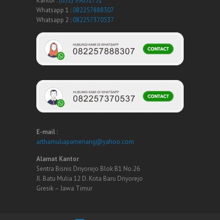
Kantor :
(031) 99051731
Whatsapp 1 :
082257888307
Whatsapp 2 :
082257370537
E-mail :
arthamuliapamenang@yahoo.com
Alamat Kantor
Sentra Bisnis Driyorejo Blok B1 No.26
Jl. Batu Mulia 12 D. Kota Baru Driyorejo
Gresik – Jawa Timur