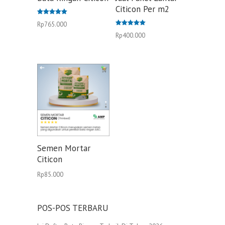
Citicon Per m2
Dinilai
Rp
765.000
5.00
dari 5
Dinilai
Rp
400.000
5.00
dari 5
Semen Mortar
Citicon
Rp
85.000
POS-POS TERBARU