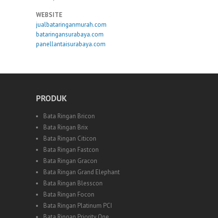
WEBSITE
jualbataringanmurah.com
bataringansurabaya.com
panellantaisurabaya.com
PRODUK
Bata Ringan Bricon
Bata Ringan Brix
Bata Ringan Citicon
Bata Ringan Fastcon
Bata Ringan Gracon
Bata Ringan Grand Elephant
Bata Ringan Blesscon
Bata Ringan Focon
Bata Ringan Platinum PCI
Bata Ringan Priority One