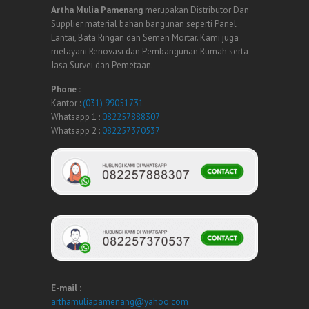
Artha Mulia Pamenang
merupakan Distributor Dan
Supplier material bahan bangunan seperti Panel
Lantai, Bata Ringan dan Semen Mortar. Kami juga
melayani Renovasi dan Pembangunan Rumah serta
Jasa Survei dan Pemetaan.
Phone :
Kantor :
(031) 99051731
Whatsapp 1 :
082257888307
Whatsapp 2 :
082257370537
E-mail :
arthamuliapamenang@yahoo.com