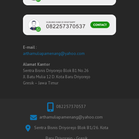
E-mail :
arthamuliapamenang@yahoo.com
Alamat Kantor
Sentra Bisnis Driyorejo Blok B1 No.26
Jl. Batu Mulia 12 D. Kota Baru Driyorejo
Gresik – Jawa Timur
082257370537
arthamuliapamenang@yahoo.com
Sentra Bisnis Driyorejo Blok B1/26. Kota
Baru Driyorejo - Gresik