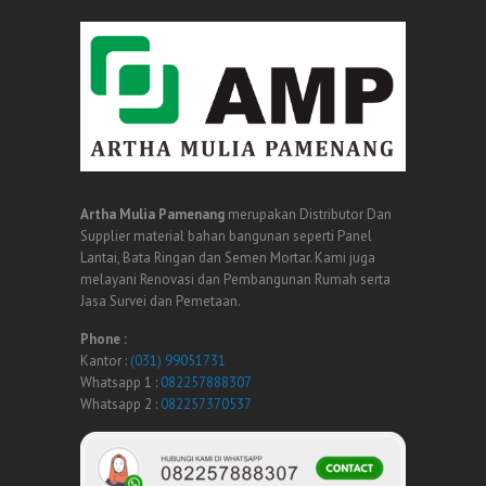
Artha Mulia Pamenang
merupakan Distributor Dan
Supplier material bahan bangunan seperti Panel
Lantai, Bata Ringan dan Semen Mortar. Kami juga
melayani Renovasi dan Pembangunan Rumah serta
Jasa Survei dan Pemetaan.
Phone :
Kantor :
(031) 99051731
Whatsapp 1 :
082257888307
Whatsapp 2 :
082257370537