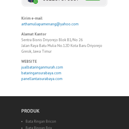
Kirim e-mail
arthamuliapamenang@yahoo.com
Alamat Kantor
Sentra Bisnis Driyorejo Blok B1/No 26
Jalan Raya Batu Mulia No.12D Kota Baru Driyorejo
Gresik, Jawa Timur
WEBSITE
jualbataringanmurah.com
bataringansurabaya.com
panellantaisurabaya.com
PRODUK
Bata Ringan Bricon
Bata Ringan Brix