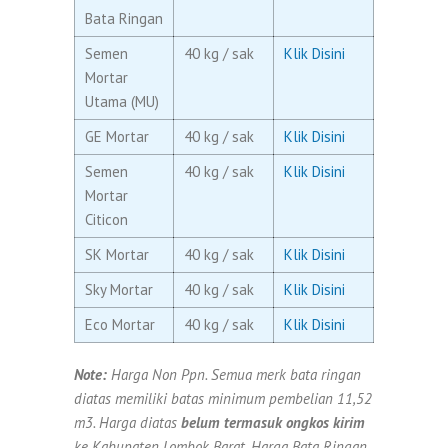
Bata Ringan
Semen
40 kg / sak
Klik Disini
Mortar
Utama (MU)
GE Mortar
40 kg / sak
Klik Disini
Semen
40 kg / sak
Klik Disini
Mortar
Citicon
SK Mortar
40 kg / sak
Klik Disini
Sky Mortar
40 kg / sak
Klik Disini
Eco Mortar
40 kg / sak
Klik Disini
Note:
Harga Non Ppn. Semua merk bata ringan
diatas memiliki batas minimum pembelian 11,52
m3. Harga diatas
belum termasuk ongkos kirim
ke Kabupaten Lombok Barat. Harga Bata Ringan