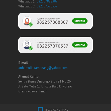
Whatsapp 1 :
082257888307
Whatsapp 2 :
082257370537
E-mail :
arthamuliapamenang@yahoo.com
Alamat Kantor
Sentra Bisnis Driyorejo Blok B1 No.26
Jl. Batu Mulia 12 D. Kota Baru Driyorejo
Gresik – Jawa Timur
082257370537