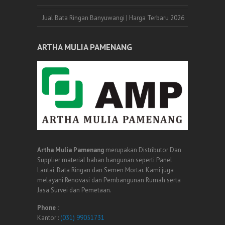
Jual Bata Ringan Banyuwangi | Harga Terbaru 2026
ARTHA MULIA PAMENANG
Artha Mulia Pamenang
merupakan Distributor Dan
Supplier material bahan bangunan seperti Panel
Lantai, Bata Ringan dan Semen Mortar. Kami juga
melayani Renovasi dan Pembangunan Rumah serta
Jasa Survei dan Pemetaan.
Phone :
Kantor :
(031) 99051731