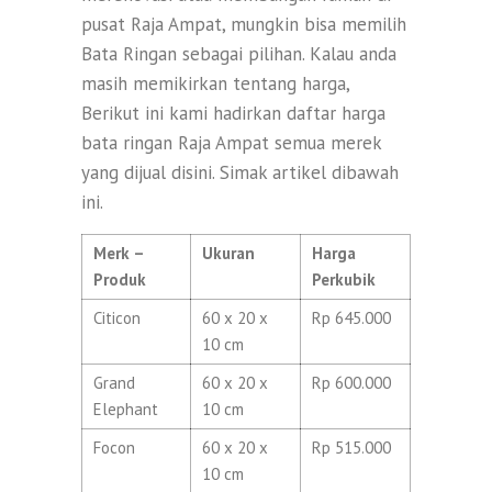
pusat Raja Ampat, mungkin bisa memilih
Bata Ringan sebagai pilihan. Kalau anda
masih memikirkan tentang harga,
Berikut ini kami hadirkan daftar harga
bata ringan Raja Ampat semua merek
yang dijual disini. Simak artikel dibawah
ini.
Merk –
Ukuran
Harga
Produk
Perkubik
Citicon
60 x 20 x
Rp 645.000
10 cm
Grand
60 x 20 x
Rp 600.000
Elephant
10 cm
Focon
60 x 20 x
Rp 515.000
10 cm