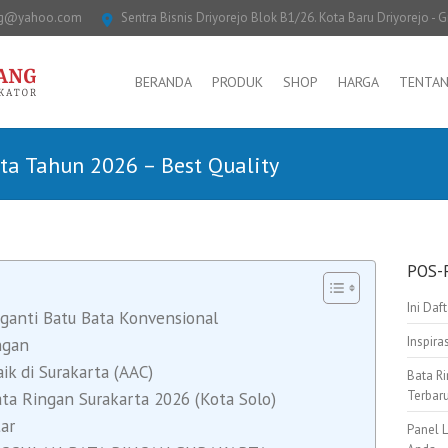
ng@yahoo.com
Sentra Bisnis Driyorejo Blok B1/26. Kota Baru Driyorejo - G
BERANDA
PRODUK
SHOP
HARGA
TENTAN
ta Tahun 2026 – Best Quality
POS-
Ini Daf
gganti Batu Bata Konvensional
Inspir
ngan
ik di Surakarta (AAC)
Bata Ri
Terbar
ata Ringan Surakarta 2026 (Kota Solo)
ar
Panel 