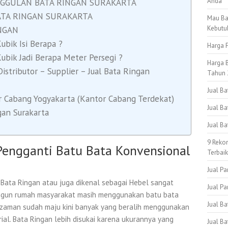
Anda
GGULAN BATA RINGAN SURAKARTA
BATA RINGAN SURAKARTA
Mau Ba
Kebutu
NGAN
ubik Isi Berapa ?
Harga P
ubik Jadi Berapa Meter Persegi ?
Harga B
ributor – Supplier – Jual Bata Ringan
Tahun 
Jual B
 Cabang Yogyakarta (Kantor Cabang Terdekat)
Jual Ba
gan Surakarta
Jual B
9 Reko
 Pengganti Batu Bata Konvensional
Terbai
Jual Pa
 Bata Ringan atau juga dikenal sebagai Hebel sangat
Jual Pa
bangun rumah masyarakat masih menggunakan batu bata
Jual B
a zaman sudah maju kini banyak yang beralih menggunakan
ial. Bata Ringan lebih disukai karena ukurannya yang
Jual Ba