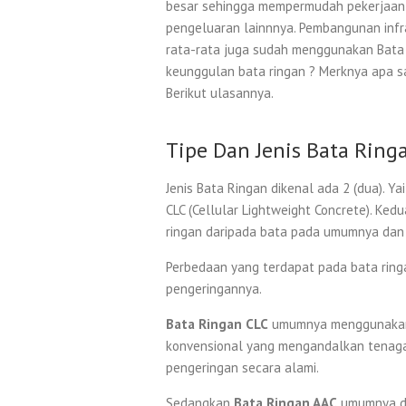
besar sehingga mempermudah pekerjaan, h
pengeluaran lainnnya. Pembangunan infra
rata-rata juga sudah menggunakan Bata R
keunggulan bata ringan ? Merknya apa sa
Berikut ulasannya.
Tipe Dan Jenis Bata Ring
Jenis Bata Ringan dikenal ada 2 (dua). Y
CLC (Cellular Lightweight Concrete). Ke
ringan daripada bata pada umumnya dan 
Perbedaan yang terdapat pada bata ring
pengeringannya.
Bata Ringan CLC
umumnya menggunakan p
konvensional yang mengandalkan tenag
pengeringan secara alami.
Sedangkan
Bata Ringan AAC
umumnya di