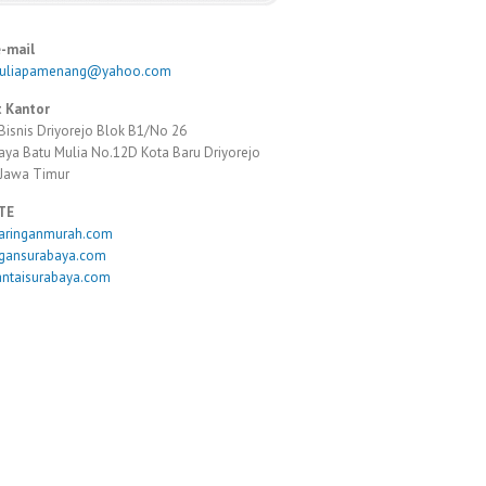
e-mail
muliapamenang@yahoo.com
 Kantor
Bisnis Driyorejo Blok B1/No 26
Raya Batu Mulia No.12D Kota Baru Driyorejo
 Jawa Timur
TE
taringanmurah.com
ngansurabaya.com
antaisurabaya.com