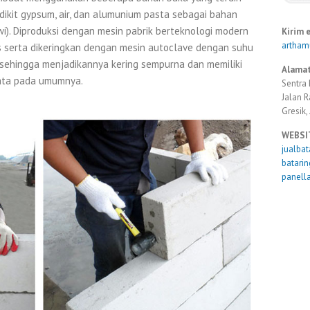
 sedikit gypsum, air, dan alumunium pasta sebagai bahan
i). Diproduksi dengan mesin pabrik berteknologi modern
Kirim 
artha
 serta dikeringkan dengan mesin autoclave dengan suhu
 sehingga menjadikannya kering sempurna dan memiliki
Alamat
bata pada umumnya.
Sentra 
Jalan 
Gresik,
WEBSI
jualba
batari
panell