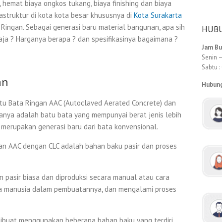
emat biaya ongkos tukang, biaya finishing dan biaya
struktur di kota kota besar khususnya di
Kota Surakarta
ingan. Sebagai generasi baru material bangunan, apa sih
HUBU
ja ? Harganya berapa ? dan spesifikasinya bagaimana ?
Jam B
Senin –
Sabtu :
an
Hubun
aitu Bata Ringan AAC (Autoclaved Aerated Concrete) dan
duanya adalah batu bata yang mempunyai berat jenis lebih
merupakan generasi baru dari bata konvensional.
an AAC dengan CLC adalah bahan baku pasir dan proses
asir biasa dan diproduksi secara manual atau cara
a manusia dalam pembuatannya, dan mengalami proses
buat menggunakan beberapa bahan baku yang terdiri