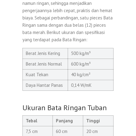
namun ringan, sehingga menjadikan
pengerjaannya lebih cepat, praktis dan hemat
biaya. Sebagai perbandingan, satu pieces Bata
Ringan sama dengan dua belas (12) pieces
bata merah. Berikut ukuran dan spesifikasi
yang terdapat pada Bata Ringan:
Berat Jenis Kering
500 kg/m³
Berat Jenis Normal
600 kg/m³
Kuat Tekan
40 kg/cm²
Daya Hantar Panas
0,14 W/mK
Ukuran Bata Ringan Tuban
Tebal
Panjang
Tinggi
7,5 cm
60 cm
20 cm