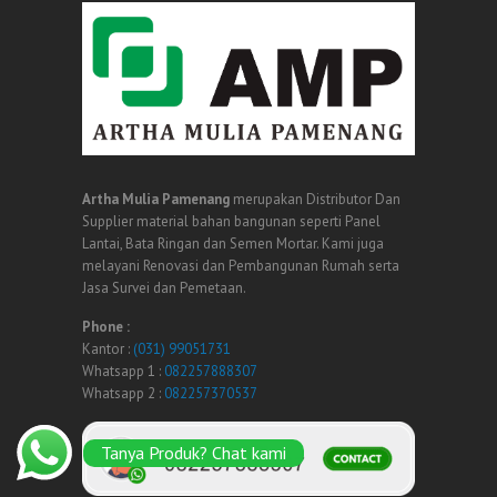
Artha Mulia Pamenang
merupakan Distributor Dan
Supplier material bahan bangunan seperti Panel
Lantai, Bata Ringan dan Semen Mortar. Kami juga
melayani Renovasi dan Pembangunan Rumah serta
Jasa Survei dan Pemetaan.
Phone :
Kantor :
(031) 99051731
Whatsapp 1 :
082257888307
Whatsapp 2 :
082257370537
Tanya Produk? Chat kami