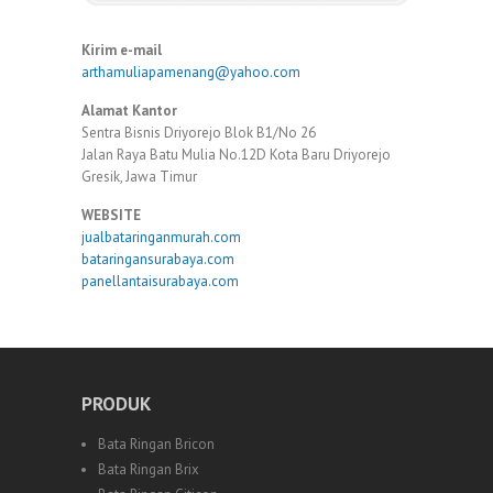
Kirim e-mail
arthamuliapamenang@yahoo.com
Alamat Kantor
Sentra Bisnis Driyorejo Blok B1/No 26
Jalan Raya Batu Mulia No.12D Kota Baru Driyorejo
Gresik, Jawa Timur
WEBSITE
jualbataringanmurah.com
bataringansurabaya.com
panellantaisurabaya.com
PRODUK
Bata Ringan Bricon
Bata Ringan Brix