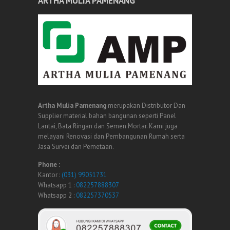
ARTHA MULIA PAMENANG
Artha Mulia Pamenang
merupakan Distributor Dan
Supplier material bahan bangunan seperti Panel
Lantai, Bata Ringan dan Semen Mortar. Kami juga
melayani Renovasi dan Pembangunan Rumah serta
Jasa Survei dan Pemetaan.
Phone :
Kantor :
(031) 99051731
Whatsapp 1 :
082257888307
Whatsapp 2 :
082257370537