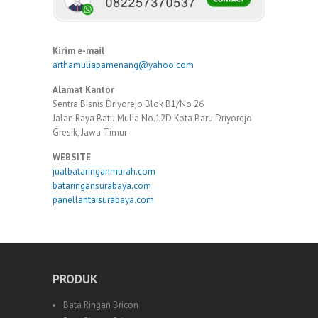
Kirim e-mail
arthamuliapamenang@yahoo.com
Alamat Kantor
Sentra Bisnis Driyorejo Blok B1/No 26
Jalan Raya Batu Mulia No.12D Kota Baru Driyorejo
Gresik, Jawa Timur
WEBSITE
jualbataringanmurah.com
bataringansurabaya.com
panellantaisurabaya.com
PRODUK
Bata Ringan Bricon