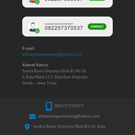
E-mail :
arthamuliapamenang@yahoo.com
Alamat Kantor
Sentra Bisnis Driyorejo Blok B1 No.26
Jl. Batu Mulia 12 D. Kota Baru Driyorejo
Gresik – Jawa Timur
082257370537
arthamuliapamenang@yahoo.com
Sentra Bisnis Driyorejo Blok B1/26. Kota