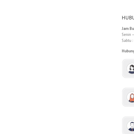
HUBU
Jam B
Senin –
Sabtu :
Hubun