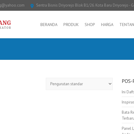
ng@yahoo.com
Sentra Bisnis Driyorejo Blok B1/26. Kota Baru Driyorejo - G
BERANDA
PRODUK
SHOP
HARGA
TENTAN
POS-
Ini Daf
Inspir
Bata Ri
Terbar
Panel 