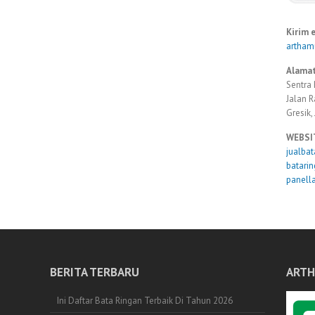
Kirim 
artha
Alamat
Sentra 
Jalan 
Gresik,
WEBSI
jualba
batari
panell
BERITA TERBARU
ARTH
Ini Daftar Bata Ringan Terbaik Di Tahun 2026