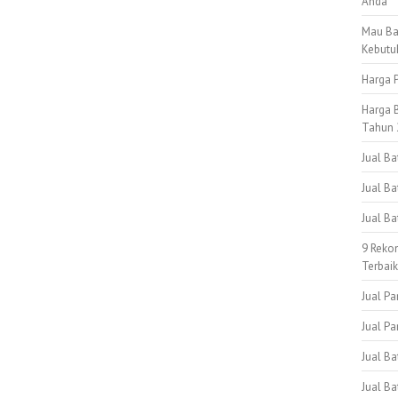
Anda
Mau Ba
Kebutu
Harga P
Harga B
Tahun 
Jual B
Jual Ba
Jual B
9 Reko
Terbai
Jual Pa
Jual Pa
Jual B
Jual Ba