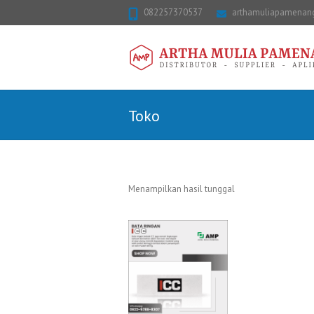
082257370537
arthamuliapamena
Toko
Menampilkan hasil tunggal