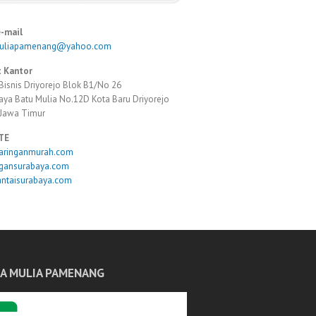
e-mail
muliapamenang@yahoo.com
 Kantor
Bisnis Driyorejo Blok B1/No 26
Raya Batu Mulia No.12D Kota Baru Driyorejo
 Jawa Timur
TE
taringanmurah.com
ngansurabaya.com
antaisurabaya.com
A MULIA PAMENANG