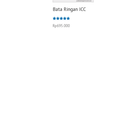
Bata Ringan ICC
Dinilai
Rp
695.000
5.00
dari 5