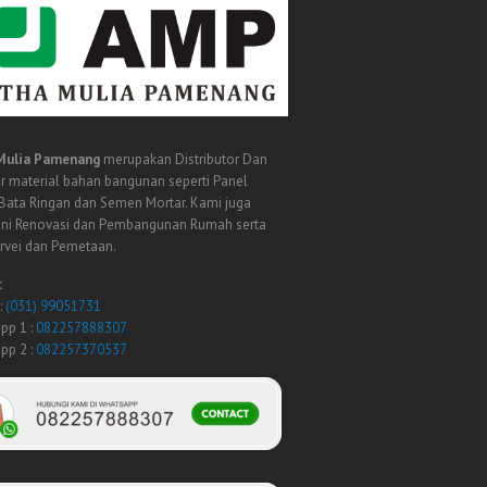
Mulia Pamenang
merupakan Distributor Dan
r material bahan bangunan seperti Panel
 Bata Ringan dan Semen Mortar. Kami juga
ni Renovasi dan Pembangunan Rumah serta
urvei dan Pemetaan.
:
:
(031) 99051731
pp 1 :
082257888307
pp 2 :
082257370537