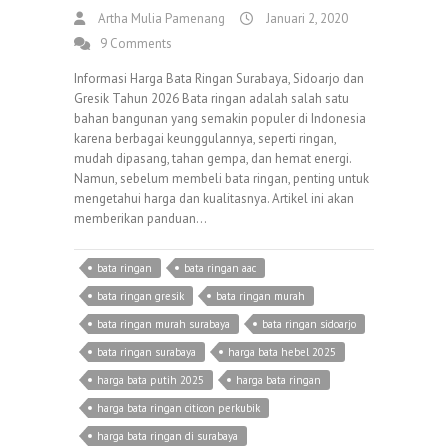
Artha Mulia Pamenang
Januari 2, 2020
9 Comments
Informasi Harga Bata Ringan Surabaya, Sidoarjo dan
Gresik Tahun 2026 Bata ringan adalah salah satu
bahan bangunan yang semakin populer di Indonesia
karena berbagai keunggulannya, seperti ringan,
mudah dipasang, tahan gempa, dan hemat energi.
Namun, sebelum membeli bata ringan, penting untuk
mengetahui harga dan kualitasnya. Artikel ini akan
memberikan panduan…
bata ringan
bata ringan aac
bata ringan gresik
bata ringan murah
bata ringan murah surabaya
bata ringan sidoarjo
bata ringan surabaya
harga bata hebel 2025
harga bata putih 2025
harga bata ringan
harga bata ringan citicon perkubik
harga bata ringan di surabaya