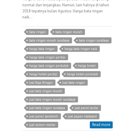
normal dan terjangkau. Namun, lain halnya di tahun
2018 tepatnya bulan Agustus. Harga bata ringan
naik…
bata ringan
bata ringan murah
bata ringan murah surabaya
bata ringan surabaya
harga bata ringan
harga bata ringan naik
harga bata ringan perbiji
harga bata ringan perkubik
harga hebel
harga hebel perbiji
harga hebel perkubik
Jual Baja Ringan
Jual bata ringan
jual bata ringan murah
jual bata ringan murah surabaya
jual bata ringan surabaya
jual panel lantai
jual panel sandwich
jual papan ekaboard
Read more
jual semen mortar