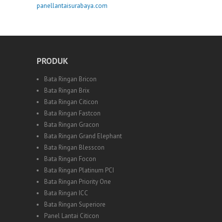
panellantaisurabaya.com
PRODUK
Bata Ringan Bricon
Bata Ringan Brix
Bata Ringan Citicon
Bata Ringan Fastcon
Bata Ringan Gracon
Bata Ringan Grand Elephant
Bata Ringan Blesscon
Bata Ringan Focon
Bata Ringan Platinum PCI
Bata Ringan Priority One
Bata Ringan ICC
Bata Ringan Superiore
Panel Lantai Citicon