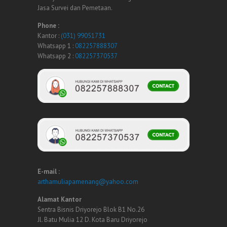
Jasa Survei dan Pemetaan.
Phone :
Kantor :
(031) 99051731
Whatsapp 1 :
082257888307
Whatsapp 2 :
082257370537
E-mail :
arthamuliapamenang@yahoo.com
Alamat Kantor
Sentra Bisnis Driyorejo Blok B1 No.26
Jl. Batu Mulia 12 D. Kota Baru Driyorejo