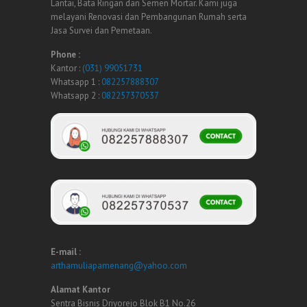
Lantai, Bata Ringan dan Semen Mortar. Kami juga
melayani Renovasi dan Pembangunan Rumah serta
Jasa Survei dan Pemetaan.
Phone :
Kantor :
(031) 99051731
Whatsapp 1 :
082257888307
Whatsapp 2 :
082257370537
E-mail :
arthamuliapamenang@yahoo.com
Alamat Kantor
Sentra Bisnis Driyorejo Blok B1 No.26