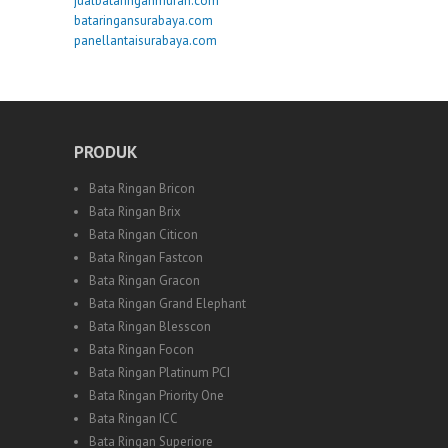
jualbataringanmurah.com
bataringansurabaya.com
panellantaisurabaya.com
PRODUK
Bata Ringan Bricon
Bata Ringan Brix
Bata Ringan Citicon
Bata Ringan Fastcon
Bata Ringan Gracon
Bata Ringan Grand Elephant
Bata Ringan Blesscon
Bata Ringan Focon
Bata Ringan Platinum PCI
Bata Ringan Priority One
Bata Ringan ICC
Bata Ringan Superiore