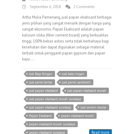
September 6, 2018
2 Comments
Artha Mulia Pamenang, jual papan ekaboard berbagai
jenis pilihan yang sangat menarik dengan harga yang
sangat ekonomis. Papan Ekaboard adalah papan
kalsium silika (fiber cement board) yang berkualitas
tinggi, 100% bebas asbes serta tidak berbahaya bagi
kesehatan dan dapat digunakan sebagai material
terbaik untuk pengganti papan gypsum dan papan
kayu.…
Jual Baja Ringan
Jual bata ringan
jual panel lantai
jual panel sandwich
jual papan ekaboard
jual papan ekaboard murah
jual papan ekaboard murah surabaya
jual papan ekaboard surabaya
jual semen mortar
Papan Ekaboard
papan ekaboard murah
papan ekaboard murah surabaya
Read more
papan ekaboard surabaya