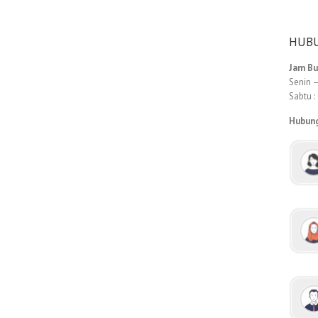
HUBU
Jam B
Senin –
Sabtu :
Hubun