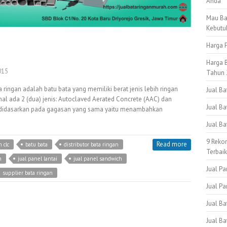
Anda
Mau Ba
Kebutu
Harga P
Harga B
015
Tahun 
ingan adalah batu bata yang memiliki berat jenis lebih ringan
Jual B
al ada 2 (dua) jenis: Autoclaved Aerated Concrete (AAC) dan
Jual Ba
ya didasarkan pada gagasan yang sama yaitu menambahkan
Jual B
9 Reko
Read more
 clc
batu bata
distributor bata ringan
Terbai
n
jual panel lantai
jual panel sandwich
Jual Pa
supplier bata ringan
Jual Pa
Jual B
Jual Ba