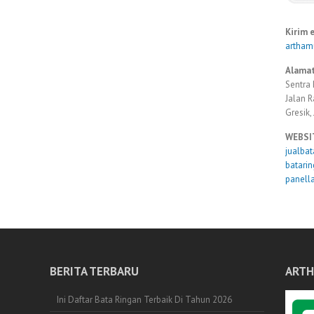
Kirim 
artha
Alamat
Sentra 
Jalan 
Gresik,
WEBSI
jualba
batari
panell
BERITA TERBARU
ARTH
Ini Daftar Bata Ringan Terbaik Di Tahun 2026