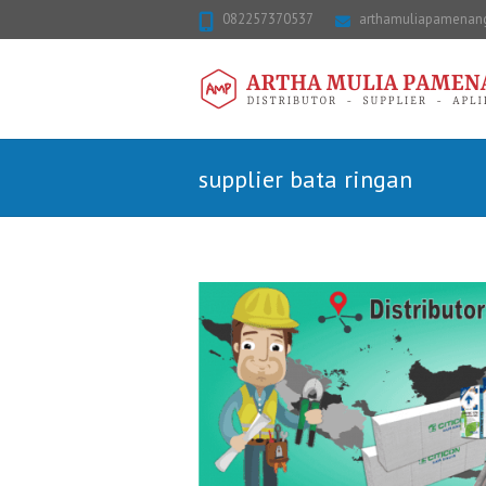
082257370537
arthamuliapamena
supplier bata ringan