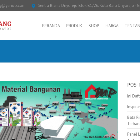
ng@yahoo.com
Sentra Bisnis Driyorejo Blok B1/26. Kota Baru Driyorejo - G
BERANDA
PRODUK
SHOP
HARGA
TENTAN
POS-
Ini Daf
Inspir
Bata Ri
Terbar
Panel 