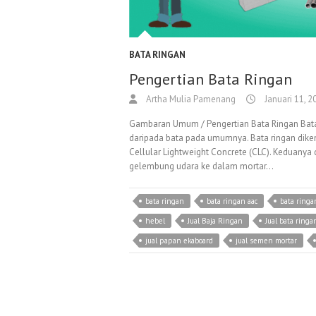
BATA RINGAN
Pengertian Bata Ringan
Artha Mulia Pamenang
Januari 11, 2
Gambaran Umum / Pengertian Bata Ringan Bata r
daripada bata pada umumnya. Bata ringan diken
Cellular Lightweight Concrete (CLC). Keduan
gelembung udara ke dalam mortar…
bata ringan
bata ringan aac
bata ringan
hebel
Jual Baja Ringan
Jual bata ringa
jual papan ekaboard
jual semen mortar