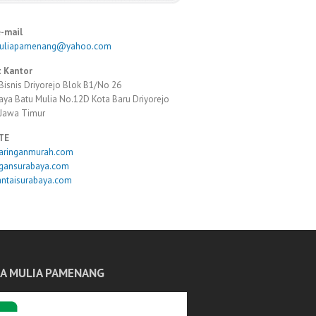
e-mail
muliapamenang@yahoo.com
 Kantor
Bisnis Driyorejo Blok B1/No 26
Raya Batu Mulia No.12D Kota Baru Driyorejo
 Jawa Timur
TE
taringanmurah.com
ngansurabaya.com
antaisurabaya.com
A MULIA PAMENANG