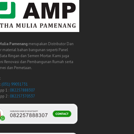
Mulia Pamenang
merupakan Distributor Dan
r material bahan bangunan seperti Panel
 Bata Ringan dan Semen Mortar. Kami juga
ni Renovasi dan Pembangunan Rumah serta
urvei dan Pemetaan.
:
:
(031) 99051731
pp 1 :
082257888307
pp 2 :
082257370537