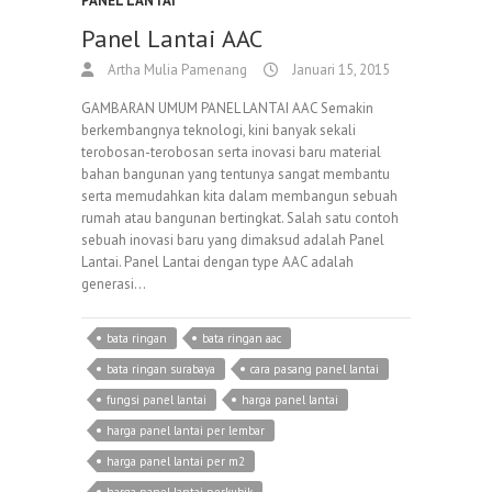
PANEL LANTAI
Panel Lantai AAC
Artha Mulia Pamenang
Januari 15, 2015
GAMBARAN UMUM PANEL LANTAI AAC Semakin
berkembangnya teknologi, kini banyak sekali
terobosan-terobosan serta inovasi baru material
bahan bangunan yang tentunya sangat membantu
serta memudahkan kita dalam membangun sebuah
rumah atau bangunan bertingkat. Salah satu contoh
sebuah inovasi baru yang dimaksud adalah Panel
Lantai. Panel Lantai dengan type AAC adalah
generasi…
bata ringan
bata ringan aac
bata ringan surabaya
cara pasang panel lantai
fungsi panel lantai
harga panel lantai
harga panel lantai per lembar
harga panel lantai per m2
harga panel lantai perkubik