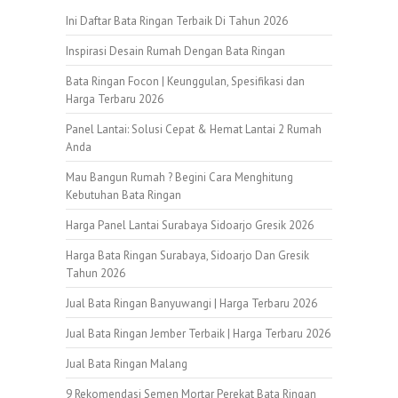
Ini Daftar Bata Ringan Terbaik Di Tahun 2026
Inspirasi Desain Rumah Dengan Bata Ringan
Bata Ringan Focon | Keunggulan, Spesifikasi dan
Harga Terbaru 2026
Panel Lantai: Solusi Cepat & Hemat Lantai 2 Rumah
Anda
Mau Bangun Rumah ? Begini Cara Menghitung
Kebutuhan Bata Ringan
Harga Panel Lantai Surabaya Sidoarjo Gresik 2026
Harga Bata Ringan Surabaya, Sidoarjo Dan Gresik
Tahun 2026
Jual Bata Ringan Banyuwangi | Harga Terbaru 2026
Jual Bata Ringan Jember Terbaik | Harga Terbaru 2026
Jual Bata Ringan Malang
9 Rekomendasi Semen Mortar Perekat Bata Ringan