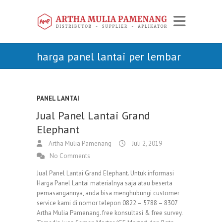
harga panel lantai per lembar
PANEL LANTAI
Jual Panel Lantai Grand
Elephant
Artha Mulia Pamenang
Juli 2, 2019
No Comments
Jual Panel Lantai Grand Elephant. Untuk informasi
Harga Panel Lantai materialnya saja atau beserta
pemasangannya, anda bisa menghubungi customer
service kami di nomor telepon 0822 – 5788 – 8307
Artha Mulia Pamenang. free konsultasi & free survey.