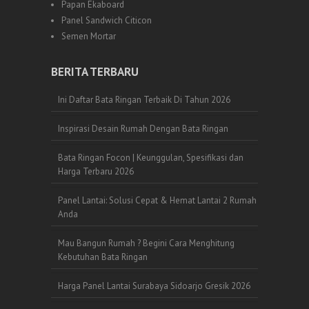
Papan Ekaboard
Panel Sandwich Citicon
Semen Mortar
BERITA TERBARU
Ini Daftar Bata Ringan Terbaik Di Tahun 2026
Inspirasi Desain Rumah Dengan Bata Ringan
Bata Ringan Focon | Keunggulan, Spesifikasi dan
Harga Terbaru 2026
Panel Lantai: Solusi Cepat & Hemat Lantai 2 Rumah
Anda
Mau Bangun Rumah ? Begini Cara Menghitung
Kebutuhan Bata Ringan
Harga Panel Lantai Surabaya Sidoarjo Gresik 2026