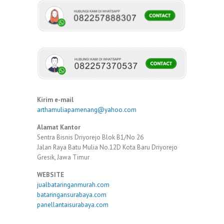
Kirim e-mail
arthamuliapamenang@yahoo.com
Alamat Kantor
Sentra Bisnis Driyorejo Blok B1/No 26
Jalan Raya Batu Mulia No.12D Kota Baru Driyorejo
Gresik, Jawa Timur
WEBSITE
jualbataringanmurah.com
bataringansurabaya.com
panellantaisurabaya.com