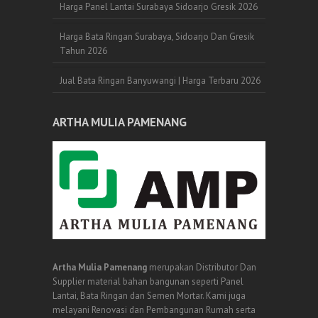
Harga Panel Lantai Surabaya Sidoarjo Gresik 2026
Harga Bata Ringan Surabaya, Sidoarjo Dan Gresik
Tahun 2026
Jual Bata Ringan Banyuwangi | Harga Terbaru 2026
ARTHA MULIA PAMENANG
Artha Mulia Pamenang
merupakan Distributor Dan
Supplier material bahan bangunan seperti Panel
Lantai, Bata Ringan dan Semen Mortar. Kami juga
melayani Renovasi dan Pembangunan Rumah serta