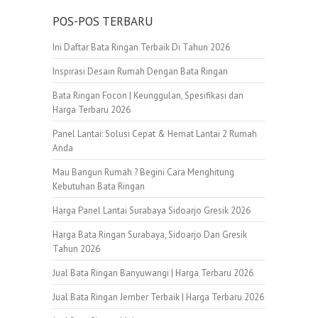
POS-POS TERBARU
Ini Daftar Bata Ringan Terbaik Di Tahun 2026
Inspirasi Desain Rumah Dengan Bata Ringan
Bata Ringan Focon | Keunggulan, Spesifikasi dan
Harga Terbaru 2026
Panel Lantai: Solusi Cepat & Hemat Lantai 2 Rumah
Anda
Mau Bangun Rumah ? Begini Cara Menghitung
Kebutuhan Bata Ringan
Harga Panel Lantai Surabaya Sidoarjo Gresik 2026
Harga Bata Ringan Surabaya, Sidoarjo Dan Gresik
Tahun 2026
Jual Bata Ringan Banyuwangi | Harga Terbaru 2026
Jual Bata Ringan Jember Terbaik | Harga Terbaru 2026