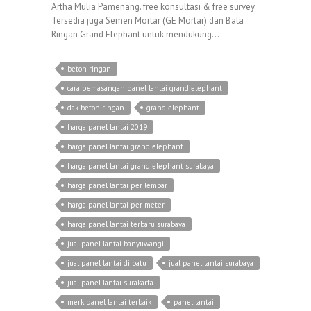
Artha Mulia Pamenang. free konsultasi & free survey.
Tersedia juga Semen Mortar (GE Mortar) dan Bata
Ringan Grand Elephant untuk mendukung…
beton ringan
cara pemasangan panel lantai grand elephant
dak beton ringan
grand elephant
harga panel lantai 2019
harga panel lantai grand elephant
harga panel lantai grand elephant surabaya
harga panel lantai per lembar
harga panel lantai per meter
harga panel lantai terbaru surabaya
jual panel lantai banyuwangi
jual panel lantai di batu
jual panel lantai surabaya
jual panel lantai surakarta
merk panel lantai terbaik
panel lantai