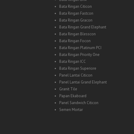
Bata Ringan Citicon
Bata Ringan Fastcon
Bata Ringan Gracon
Bata Ringan Grand Elephant
Bata Ringan Blesscon
Bata Ringan Focon
Bata Ringan Platinum PCI
Bata Ringan Priority One
Bata Ringan ICC
Bata Ringan Superiore
Panel Lantai Citicon
Panel Lantai Grand Elephant
Granit Tile
Papan Ekaboard
Panel Sandwich Citicon
Semen Mortar