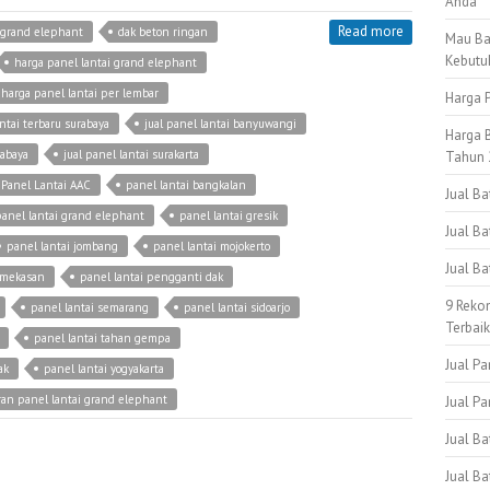
Anda
Read more
 grand elephant
dak beton ringan
Mau Ba
Kebutu
harga panel lantai grand elephant
harga panel lantai per lembar
Harga P
ntai terbaru surabaya
jual panel lantai banyuwangi
Harga B
rabaya
jual panel lantai surakarta
Tahun 
Panel Lantai AAC
panel lantai bangkalan
Jual B
panel lantai grand elephant
panel lantai gresik
Jual Ba
panel lantai jombang
panel lantai mojokerto
Jual B
amekasan
panel lantai pengganti dak
9 Reko
panel lantai semarang
panel lantai sidoarjo
Terbai
panel lantai tahan gempa
Jual Pa
ak
panel lantai yogyakarta
ran panel lantai grand elephant
Jual Pa
Jual B
Jual Ba