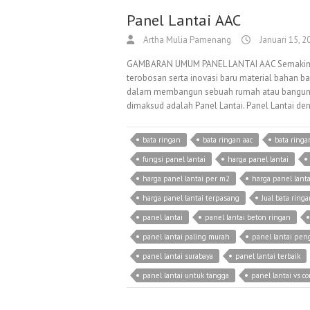
Panel Lantai AAC
Artha Mulia Pamenang
Januari 15, 2
GAMBARAN UMUM PANEL LANTAI AAC Semakin ber
terobosan serta inovasi baru material bahan
dalam membangun sebuah rumah atau bangunan 
dimaksud adalah Panel Lantai. Panel Lantai d
bata ringan
bata ringan aac
bata ringa
fungsi panel lantai
harga panel lantai
harga panel lantai per m2
harga panel lanta
harga panel lantai terpasang
Jual bata ring
panel lantai
panel lantai beton ringan
panel lantai paling murah
panel lantai peng
panel lantai surabaya
panel lantai terbaik
panel lantai untuk tangga
panel lantai vs co