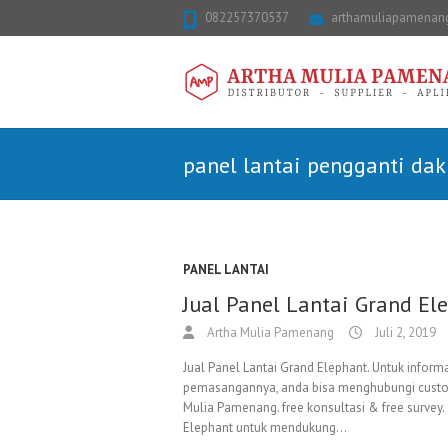
082257370537
arthamuliapamena
panel lantai pengganti dak
PANEL LANTAI
Jual Panel Lantai Grand El
Artha Mulia Pamenang
Juli 2, 2019
Jual Panel Lantai Grand Elephant. Untuk inform
pemasangannya, anda bisa menghubungi custom
Mulia Pamenang. free konsultasi & free survey
Elephant untuk mendukung…