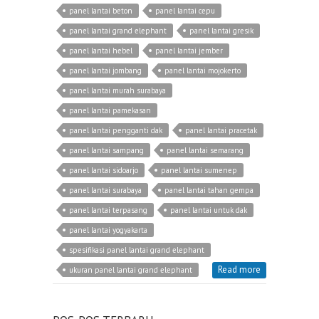
panel lantai beton
panel lantai cepu
panel lantai grand elephant
panel lantai gresik
panel lantai hebel
panel lantai jember
panel lantai jombang
panel lantai mojokerto
panel lantai murah surabaya
panel lantai pamekasan
panel lantai pengganti dak
panel lantai pracetak
panel lantai sampang
panel lantai semarang
panel lantai sidoarjo
panel lantai sumenep
panel lantai surabaya
panel lantai tahan gempa
panel lantai terpasang
panel lantai untuk dak
panel lantai yogyakarta
spesifikasi panel lantai grand elephant
Read more
ukuran panel lantai grand elephant