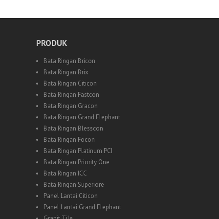
PRODUK
Bata Ringan Bricon
Bata Ringan Brix
Bata Ringan Citicon
Bata Ringan Fastcon
Bata Ringan Gracon
Bata Ringan Grand Elephant
Bata Ringan Blesscon
Bata Ringan Focon
Bata Ringan Platinum PCI
Bata Ringan Priority One
Bata Ringan ICC
Bata Ringan Superiore
Panel Lantai Citicon
Panel Lantai Grand Elephant
Granit Tile