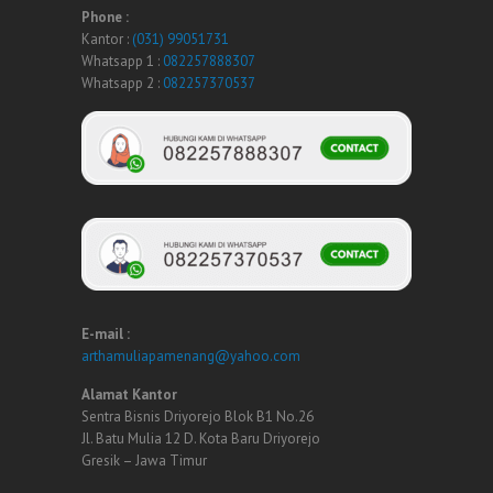
Phone :
Kantor :
(031) 99051731
Whatsapp 1 :
082257888307
Whatsapp 2 :
082257370537
E-mail :
arthamuliapamenang@yahoo.com
Alamat Kantor
Sentra Bisnis Driyorejo Blok B1 No.26
Jl. Batu Mulia 12 D. Kota Baru Driyorejo
Gresik – Jawa Timur